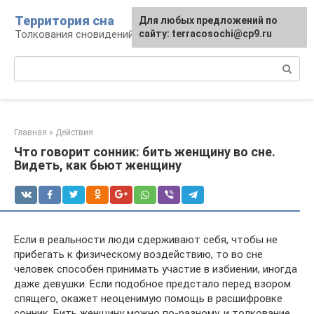
Перейти
Территория сна
Для любых предложений по
к
Толкования сновидений
сайту: terracosochi@cp9.ru
контенту
Поиск:
Главная
»
Действия
Что говорит сонник: бить женщину во сне.
Видеть, как бьют женщину
Если в реальности люди сдерживают себя, чтобы не
прибегать к физическому воздействию, то во сне
человек способен принимать участие в избиении, иногда
даже девушки. Если подобное предстало перед взором
спящего, окажет неоценимую помощь в расшифровке
сонник. Бить женщину можно по-разному, и толкование