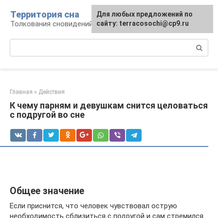
Перейти
Территория сна
Для любых предложений по
к
Толкования сновидений
сайту: terracosochi@cp9.ru
контенту
Поиск:
Главная
»
Действия
К чему парням и девушкам снится целоваться
с подругой во сне
Общее значение
Если приснится, что человек чувствовал острую
необходимость сблизиться с подругой и сам стремился