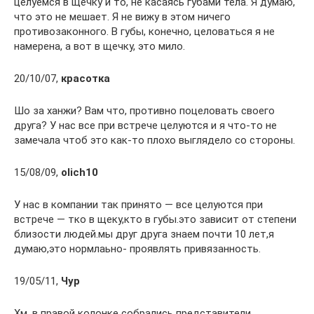
целуемся в щёчку и то, не касаясь губами тела. Я думаю,
что это не мешает. Я не вижу в этом ничего
противозаконного. В губы, конечно, целоваться я не
намерена, а вот в щечку, это мило.
20/10/07,
красотка
Шо за ханжи? Вам что, противно поцеловать своего
друга? У нас все при встрече целуются и я что-то не
замечала чтоб это как-то плохо выглядело со стороны.
15/08/09,
olich10
У нас в компании так принято — все целуются при
встрече — тко в щеку,кто в губы.это зависит от степени
близости людей.мы друг друга знаем почти 10 лет,я
думаю,это нормлаьно- проявлять привязанность.
19/05/11,
Чур
Хм, в правой колонке собрались представители