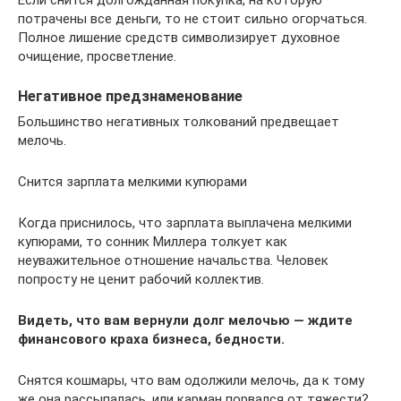
Если снится долгожданная покупка, на которую
потрачены все деньги, то не стоит сильно огорчаться.
Полное лишение средств символизирует духовное
очищение, просветление.
Негативное предзнаменование
Большинство негативных толкований предвещает
мелочь.
Снится зарплата мелкими купюрами
Когда приснилось, что зарплата выплачена мелкими
купюрами, то сонник Миллера толкует как
неуважительное отношение начальства. Человек
попросту не ценит рабочий коллектив.
Видеть, что вам вернули долг мелочью — ждите
финансового краха бизнеса, бедности.
Снятся кошмары, что вам одолжили мелочь, да к тому
же она рассыпалась, или карман порвался от тяжести?