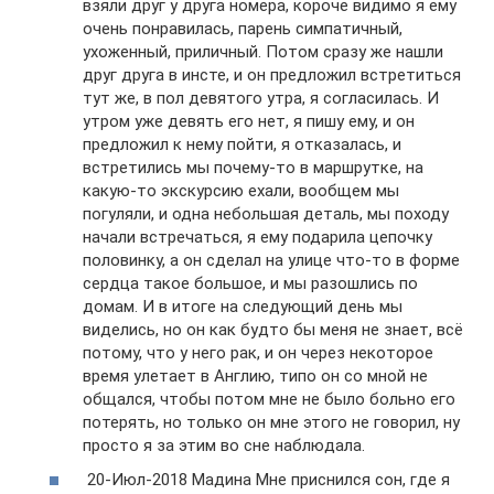
взяли друг у друга номера, короче видимо я ему
очень понравилась, парень симпатичный,
ухоженный, приличный. Потом сразу же нашли
друг друга в инсте, и он предложил встретиться
тут же, в пол девятого утра, я согласилась. И
утром уже девять его нет, я пишу ему, и он
предложил к нему пойти, я отказалась, и
встретились мы почему-то в маршрутке, на
какую-то экскурсию ехали, вообщем мы
погуляли, и одна небольшая деталь, мы походу
начали встречаться, я ему подарила цепочку
половинку, а он сделал на улице что-то в форме
сердца такое большое, и мы разошлись по
домам. И в итоге на следующий день мы
виделись, но он как будто бы меня не знает, всё
потому, что у него рак, и он через некоторое
время улетает в Англию, типо он со мной не
общался, чтобы потом мне не было больно его
потерять, но только он мне этого не говорил, ну
просто я за этим во сне наблюдала.
20-Июл-2018 Мадина Мне приснился сон, где я