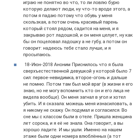
играю не понятно во что, то ли ловлю бурю
которую делают люди, ну что-то вроде этого, а
потом я падаю потому что обувь у меня
скользкая, а потом очень красивый парень
который стоял рядом, садится на меня, и я
закрываю рот ладошкой, и он меня целует, ну как
бы он поцеловал ладошку а не губу, а потом он
говорит: надеюсь тебе стало лучше, и я
просыпаюсь.
18-Июн-2018 Аноним Приснилось что я была
сверхъестественной девушкой у которой было 7
сил: первое-невидимка, второе-огонь и дальше
не помню. Потом там был мой враг (в жизни я его
знаю, но не могу вспомнить кто он и его лица не
видела вообще). Он меня загнал в угол и хотел
убить. И я сказала: можешь меня изнасиловать, а
я никому не скажу. Он подумал и согласился. Во
сне мы с классом были в отеле. Пришла женщина
лет сорока, и я её не знала. Она говорит, а вы
хорошо ладите. И мы ушли. Именно на нашем
этаже были одни номера влюблённых (а тот