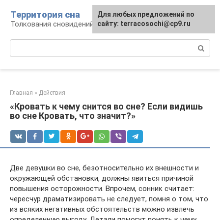
Перейти
Территория сна
Для любых предложений по
к
Толкования сновидений
сайту: terracosochi@cp9.ru
контенту
Поиск:
Главная
»
Действия
«Кровать к чему снится во сне? Если видишь
во сне Кровать, что значит?»
Две девушки во сне, безотносительно их внешности и
окружающей обстановки, должны явиться причиной
повышения осторожности. Впрочем, сонник считает:
чересчур драматизировать не следует, помня о том, что
из всяких негативных обстоятельств можно извлечь
определенную выгоду. Детали помогут понять к чему