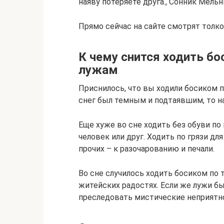
наяву потеряете друга., Сонник Мель
Прямо сейчас на сайте смотрят толко
К чему снится ходить бос
лужам
Приснилось, что вы ходили босиком п
снег был темным и подтаявшим, то н
Еще хуже во сне ходить без обуви по 
человек или друг. Ходить по грязи дл
прочих – к разочарованию и печали.
Во сне случилось ходить босиком по
житейских радостях. Если же лужи б
преследовать мистические неприятн