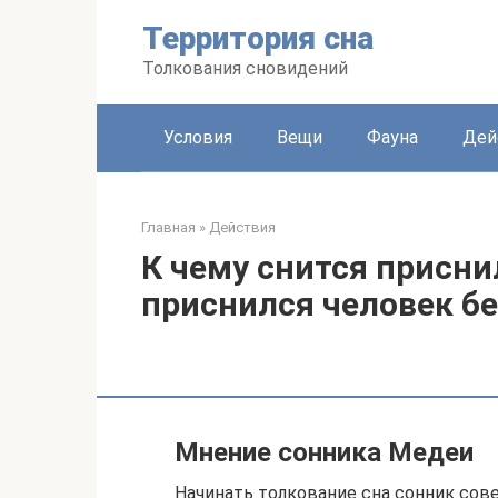
Перейти
Территория сна
к
контенту
Толкования сновидений
Условия
Вещи
Фауна
Дей
Главная
»
Действия
К чему снится присни
приснился человек бе
Мнение сонника Медеи
Начинать толкование сна сонник сове