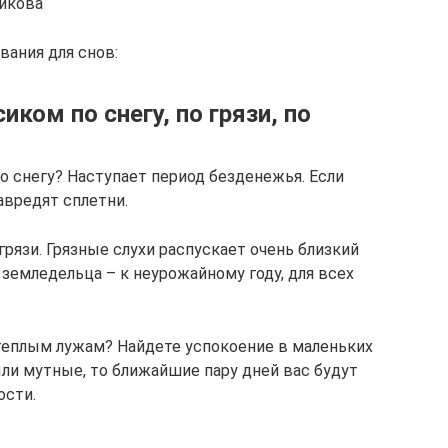
никова
вания для снов:
иком по снегу, по грязи, по
о снегу? Наступает период безденежья. Если
авредят сплетни.
грязи. Грязные слухи распускает очень близкий
я земледельца – к неурожайному году, для всех
 теплым лужам? Найдете успокоение в маленьких
ыли мутные, то ближайшие пару дней вас будут
ости.