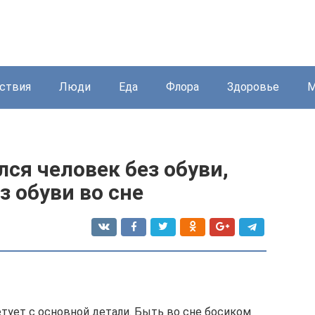
ствия
Люди
Еда
Флора
Здоровье
М
лся человек без обуви,
з обуви во сне
тует с основной детали. Быть во сне босиком