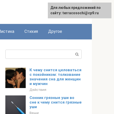
Для любых предложений по
сайту: terracosochi@cp9.ru
истика
Стихия
Другое
Поиск:
К чему снится целоваться
с покойником: толкование
значения сна для женщин
и мужчин
Действия
Сонник грязные уши во
сне к чему снится грязные
уши
Вещи