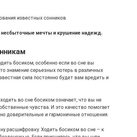
кования известных сонников
т несбыточные мечты и крушение надежд.
онникам
одить босиком, особенно если во сне вы
Это знамение серьезных потерь в различных
известная сила постоянно будет вам вредить и
ходить во сне босиком означает, что вы не
бственные чувства. И это качество помогает
но доверительные и гармоничные отношения.
ну расшифровку. Ходить босиком во сне – к
 безденежью. Если приснилось, что вы шли