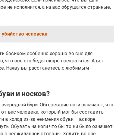
ое не исполнится, а на вас обрушатся странные,
.
е убийство человека
ить босиком особенно хорошо во сне для
, что все его беды скоро прекратятся. А вот
же. Наяву вы расстанетесь с любимым
буви и носков?
е очередной бури. Обгоревшие ноги означают, что
от вас человека, который мог бы составить
и в холод из-за неимения обуви – вскоре
ть. Обувать на ноги что бы то ни было означает,
о с неожиданной стороны. Ходить во сне