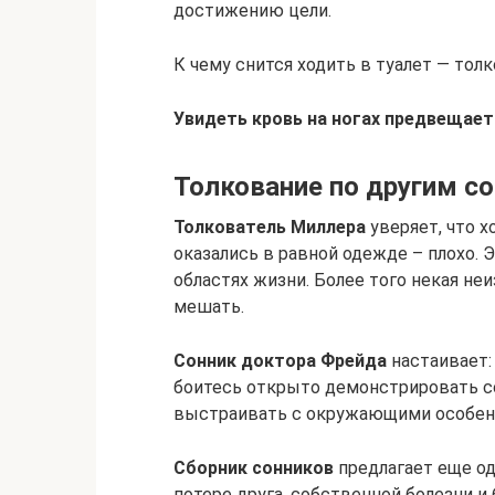
достижению цели.
К чему снится ходить в туалет — тол
Увидеть кровь на ногах предвещае
Толкование по другим с
Толкователь Миллера
уверяет, что х
оказались в равной одежде – плохо. 
областях жизни. Более того некая не
мешать.
Сонник доктора Фрейда
настаивает: 
боитесь открыто демонстрировать со
выстраивать с окружающими особен
Сборник сонников
предлагает еще од
потере друга, собственной болезни и