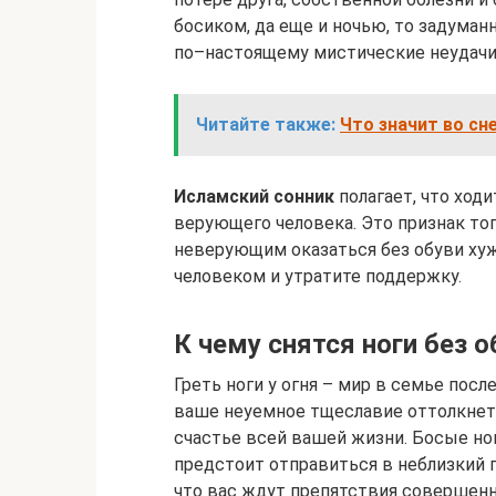
босиком, да еще и ночью, то задуманн
по–настоящему мистические неудачи
Читайте также:
Что значит во сн
Исламский сонник
полагает, что ход
верующего человека. Это признак того
неверующим оказаться без обуви ху
человеком и утратите поддержку.
К чему снятся ноги без о
Греть ноги у огня – мир в семье посл
ваше неуемное тщеславие оттолкнет 
счастье всей вашей жизни. Босые ног
предстоит отправиться в неблизкий пу
что вас ждут препятствия совершенн