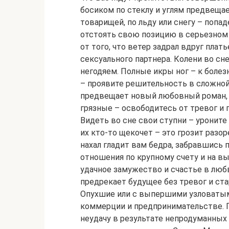
босиком по стеклу и углям предвеща
товарищей, по льду или снегу – попа
отстоять свою позицию в серьезном 
от того, что ветер задрал вдруг плат
сексуального партнера. Колени во с
негодяем. Полные икры ног – к боле
– проявите решительность в сложной
предвещает новый любовный роман, 
грязные – освободитесь от тревог и 
Видеть во сне свои ступни – уроните
их кто-то щекочет – это грозит разо
нахал гладит вам бедра, забравшись п
отношения по крупному счету и на вы
удачное замужество и счастье в люб
предрекает будущее без тревог и ст
Опухшие или с выпершими узловатым
коммерции и предпринимательстве. П
неудачу в результате непродуманных 