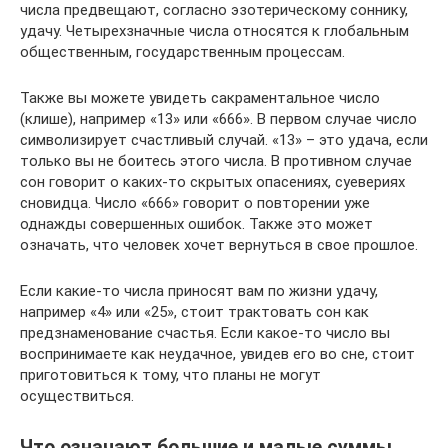
числа предвещают, согласно эзотерическому соннику,
удачу. Четырехзначные числа относятся к глобальным
общественным, государственным процессам.
Также вы можете увидеть сакраментальное число
(клише), например «13» или «666». В первом случае число
символизирует счастливый случай. «13» – это удача, если
только вы не боитесь этого числа. В противном случае
сон говорит о каких-то скрытых опасениях, суевериях
сновидца. Число «666» говорит о повторении уже
однажды совершенных ошибок. Также это может
означать, что человек хочет вернуться в свое прошлое.
Если какие-то числа приносят вам по жизни удачу,
например «4» или «25», стоит трактовать сон как
предзнаменование счастья. Если какое-то число вы
воспринимаете как неудачное, увидев его во сне, стоит
приготовиться к тому, что планы не могут
осуществиться.
Что означают большие и малые суммы