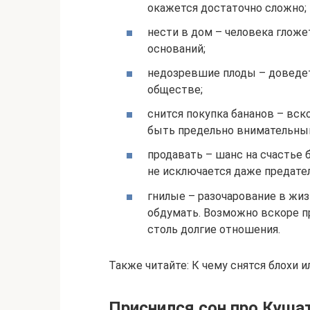
окажется достаточно сложно;
нести в дом – человека гложет
оснований;
недозревшие плоды – доведет
обществе;
снится покупка бананов – вс
быть предельно внимательным
продавать – шанс на счастье 
не исключается даже предате
гнилые – разочарование в жизн
обдумать. Возможно вскоре п
столь долгие отношения.
Также читайте: К чему снятся блохи 
Приснился сон про Куша