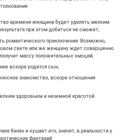
 толкования
ство времени женщина будет уделять мелким
результата при этом добиться не сможет;
ать романтического приключения. Возможно,
новом свете или же женщину ждет совершенно
 получит массу положительных эмоций;
 нее вскоре родится сын;
оносное знакомство, вскоре отношения
репким здоровьем и неземной красотой.
ила банан и кушает его, значит, в реальности у
эротических фантазий.