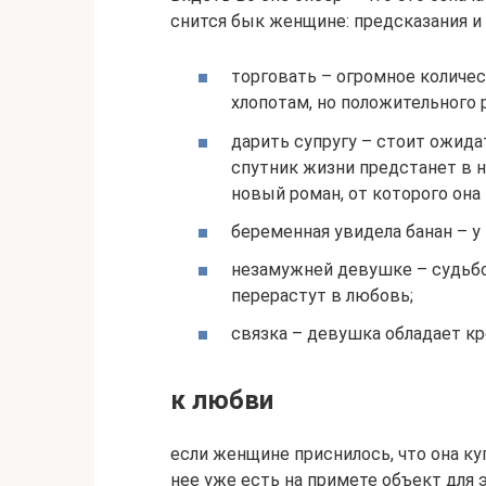
снится бык женщине: предсказания и
торговать – огромное количе
хлопотам, но положительного 
дарить супругу – стоит ожид
спутник жизни предстанет в 
новый роман, от которого она
беременная увидела банан – у
незамужней девушке – судьб
перерастут в любовь;
связка – девушка обладает к
к любви
если женщине приснилось, что она куп
нее уже есть на примете объект для 