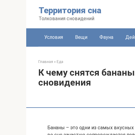
Перейти
Территория сна
к
контенту
Толкования сновидений
Условия
Вещи
Фауна
Дей
Главная
»
Еда
К чему снятся бананы
сновидения
Бананы – это одни из самых вкусных 
во сне зачастую сопровождается по