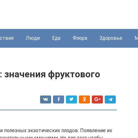
ствия
Люди
Еда
Флора
Здоровье
М
: значения фруктового
и полезных экзотических плодов. Появление их
ложительными эмоциями. Но для того чтобы