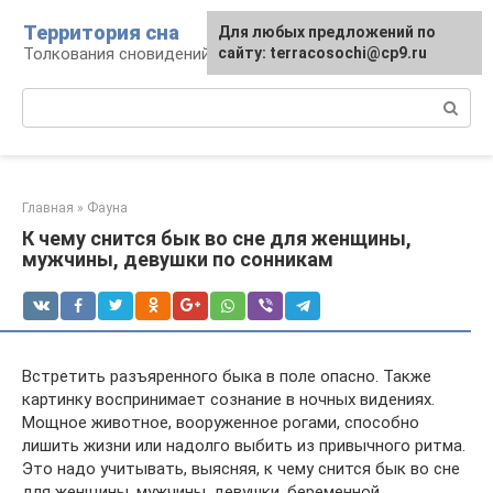
Перейти
Территория сна
Для любых предложений по
к
Толкования сновидений
сайту: terracosochi@cp9.ru
контенту
Поиск:
Главная
»
Фауна
К чему снится бык во сне для женщины,
мужчины, девушки по сонникам
Встретить разъяренного быка в поле опасно. Также
картинку воспринимает сознание в ночных видениях.
Мощное животное, вооруженное рогами, способно
лишить жизни или надолго выбить из привычного ритма.
Это надо учитывать, выясняя, к чему снится бык во сне
для женщины, мужчины, девушки, беременной.