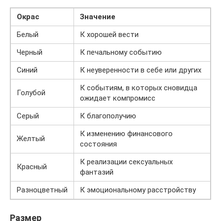
Окрас
Значение
Белый
К хорошей вести
Черный
К печальному событию
Синий
К неуверенности в себе или других
К событиям, в которых сновидца
Голубой
ожидает компромисс
Серый
К благополучию
К изменению финансового
Желтый
состояния
К реализации сексуальных
Красный
фантазий
Разноцветный
К эмоциональному расстройству
Размер