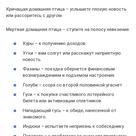
Кричащая домашняя птица – услышите плохую новость
или рассоритесь с другом.
Мертвая домашняя птица – ступите на полосу невезения.
Куры – к получению доходов.
Утки – вам солгут или расскажут неприятную
новость.
Фазаны – поездка обернется финансовым
вознаграждением и подъемом настроения.
Голуби – ссора со второй половинкой угаснет.
Гуси – к покупке счастливого лотерейного
билета или активизации сплетников.
Нападающий гусь – к обиде, нанесенной от
знакомого.
Индюки – испытаете неприязнь к собеседнику.
Перепела – к проблемам со сном или приятному