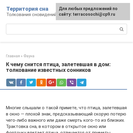
Перейти
Территория сна
Для любых предложений по
к
Толкования сновидений
сайту: terracosochi@cp9.ru
контенту
Поиск:
Главная
»
Фауна
К чему снится птица, залетевшая в дом:
толкование известных сонников
Многие слышали о такой примете, что птица, залетевшая
в окно — плохой знак, предсказывающий скорую потерю
чего-либо важного или даже смерть кого-то из близких.
Трактовка сна, в котором в открытое окно или
форточку влетает птица, отличается от приметы,