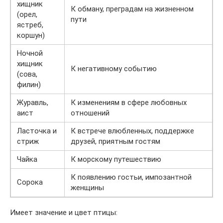
хищник
К обману, преградам на жизненном
(орел,
пути
ястреб,
коршун)
Ночной
хищник
К негативному событию
(сова,
филин)
Журавль,
К изменениям в сфере любовных
аист
отношений
Ласточка и
К встрече влюбленных, поддержке
стриж
друзей, приятным гостям
Чайка
К морскому путешествию
К появлению гостьи, импозантной
Сорока
женщины
Имеет значение и цвет птицы: