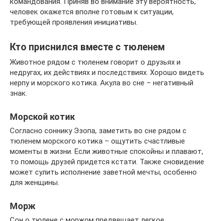
командования. Приняв во внимание эту вероятность,
человек окажется вполне готовым к ситуации,
требующей проявления инициативы.
Кто приснился вместе с тюленем
Животное рядом с тюленем говорит о друзьях и
недругах, их действиях и последствиях. Хорошо видеть
нерпу и морского котика. Акула во сне – негативный
знак.
Морской котик
Согласно соннику Эзопа, заметить во сне рядом с
тюленем морского котика – ощутить счастливые
моменты в жизни. Если животные спокойны и плавают,
то помощь друзей придется кстати. Также сновидение
может сулить исполнение заветной мечты, особенно
для женщины.
Морж
Сон о тюлене с моржом предвещает легкое