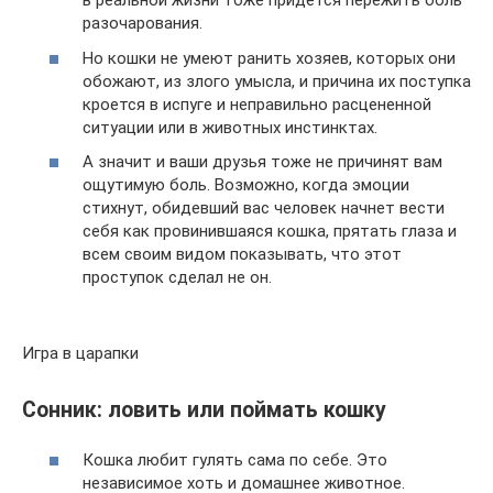
в реальной жизни тоже придется пережить боль
разочарования.
Но кошки не умеют ранить хозяев, которых они
обожают, из злого умысла, и причина их поступка
кроется в испуге и неправильно расцененной
ситуации или в животных инстинктах.
А значит и ваши друзья тоже не причинят вам
ощутимую боль. Возможно, когда эмоции
стихнут, обидевший вас человек начнет вести
себя как провинившаяся кошка, прятать глаза и
всем своим видом показывать, что этот
проступок сделал не он.
Игра в царапки
Сонник: ловить или поймать кошку
Кошка любит гулять сама по себе. Это
независимое хоть и домашнее животное.