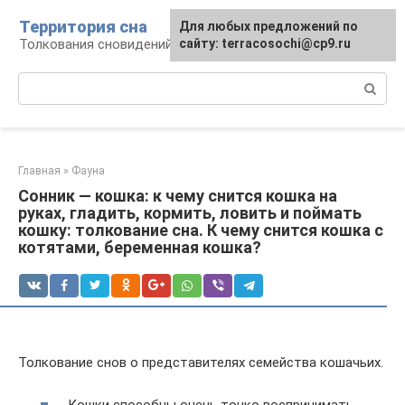
Перейти
Территория сна
Для любых предложений по
к
Толкования сновидений
сайту: terracosochi@cp9.ru
контенту
Поиск:
Главная
»
Фауна
Сонник — кошка: к чему снится кошка на
руках, гладить, кормить, ловить и поймать
кошку: толкование сна. К чему снится кошка с
котятами, беременная кошка?
Толкование снов о представителях семейства кошачьих.
Кошки способны очень тонко воспринимать