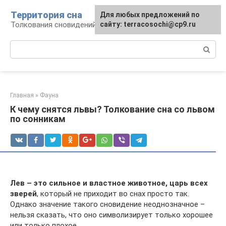
Перейти
Территория сна
Для любых предложений по
к
Толкования сновидений
сайту: terracosochi@cp9.ru
контенту
Поиск:
Главная
»
Фауна
К чему снятся львы? Толкование сна со львом
по сонникам
Лев – это сильное и властное животное, царь всех
зверей
, который не приходит во снах просто так.
Однако значение такого сновидение неоднозначное –
нельзя сказать, что оно символизирует только хорошее
или только плохое.