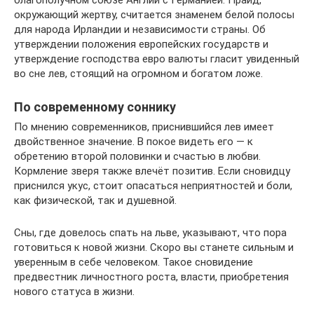
благополучном союзе Англии с Германией. Прайд,
окружающий жертву, считается знаменем белой полосы
для народа Ирландии и независимости страны. Об
утверждении положения европейских государств и
утверждение господства евро валюты гласит увиденный
во сне лев, стоящий на огромном и богатом ложе.
По современному соннику
По мнению современников, приснившийся лев имеет
двойственное значение. В покое видеть его — к
обретению второй половинки и счастью в любви.
Кормление зверя также влечёт позитив. Если сновидцу
приснился укус, стоит опасаться неприятностей и боли,
как физической, так и душевной.
Сны, где довелось спать на льве, указывают, что пора
готовиться к новой жизни. Скоро вы станете сильным и
уверенным в себе человеком. Такое сновидение
предвестник личностного роста, власти, приобретения
нового статуса в жизни.