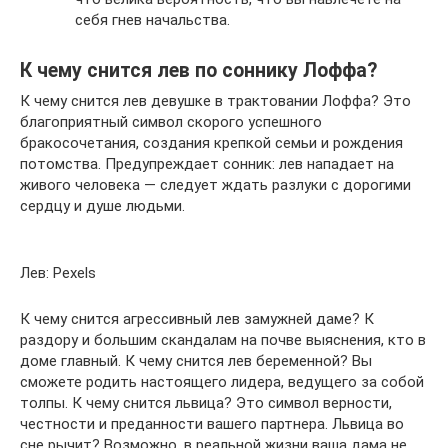
себя гнев начальства.
К чему снится лев по соннику Лоффа?
К чему снится лев девушке в трактовании Лоффа? Это
благоприятный символ скорого успешного
бракосочетания, создания крепкой семьи и рождения
потомства. Предупреждает сонник: лев нападает на
живого человека — следует ждать разлуки с дорогими
сердцу и душе людьми.
Лев: Pexels
К чему снится агрессивный лев замужней даме? К
раздору и большим скандалам на почве выяснения, кто в
доме главный. К чему снится лев беременной? Вы
сможете родить настоящего лидера, ведущего за собой
толпы. К чему снится львица? Это символ верности,
честности и преданности вашего партнера. Львица во
сне рычит? Возможно, в реальной жизни ваша дама не