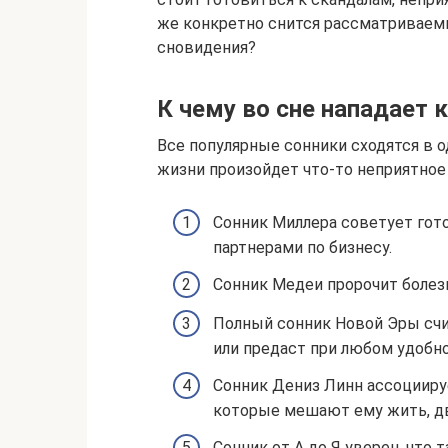
же конкретно снится рассматриваемы
сновидения?
К чему во сне нападает
Все популярные сонники сходятся в од
жизни произойдет что-то неприятное 
Сонник Миллера советует гото
партнерами по бизнесу.
Сонник Медеи пророчит болезн
Полный сонник Новой Эры счит
или предаст при любом удобно
Сонник Дениз Линн ассоцииру
которые мешают ему жить, дв
Сонник от А до Я уверен, что 