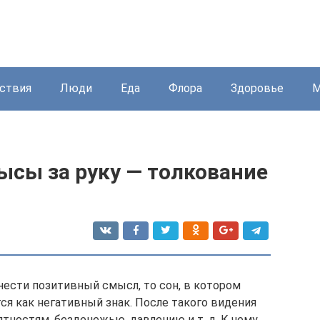
ствия
Люди
Еда
Флора
Здоровье
М
рысы за руку — толкование
нести позитивный смысл, то сон, в котором
тся как негативный знак. После такого видения
ятностям, безденежью, давлению и т. д. К чему