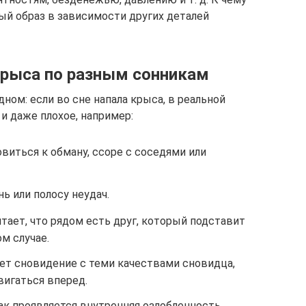
й образ в зависимости других деталей
 крыса по разным сонникам
ном: если во сне напала крыса, в реальной
и даже плохое, например:
виться к обману, ссоре с соседями или
ь или полосу неудач.
ает, что рядом есть друг, который подставит
м случае.
ет сновидение с теми качествами сновидца,
игаться вперед.
так проявляется внутренняя озлобленность,