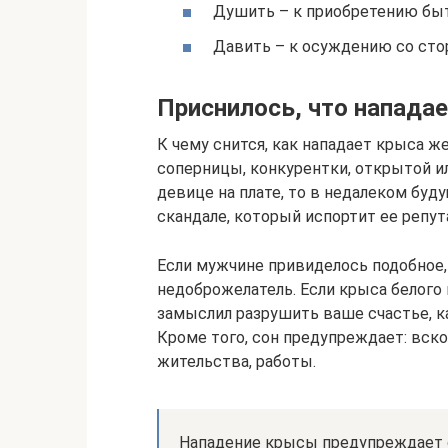
Душить – к приобретению быт
Давить – к осуждению со сто
Приснилось, что напада
К чему снится, как нападает крыса ж
соперницы, конкурентки, открытой ил
девице на плате, то в недалеком бу
скандале, который испортит ее репу
Если мужчине привиделось подобное,
недоброжелатель. Если крыса белого ц
замыслил разрушить ваше счастье, к
Кроме того, сон предупреждает: вск
жительства, работы.
Нападение крысы предупреждает с