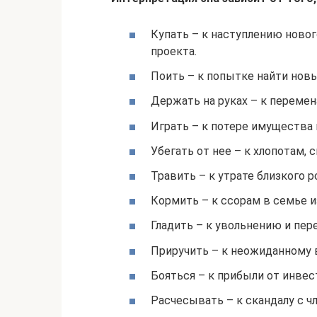
Купать – к наступлению новог
проекта.
Поить – к попытке найти новы
Держать на руках – к перемен
Играть – к потере имущества 
Убегать от нее – к хлопотам, 
Травить – к утрате близкого 
Кормить – к ссорам в семье из
Гладить – к увольнению и пере
Приручить – к неожиданному
Бояться – к прибыли от инвес
Расчесывать – к скандалу с ч