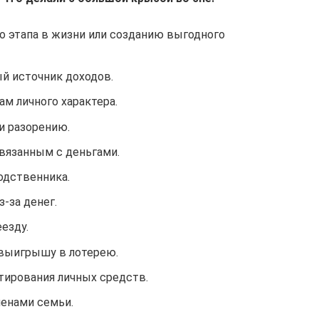
о этапа в жизни или созданию выгодного
й источник доходов.
ам личного характера.
и разорению.
связанным с деньгами.
родственника.
-за денег.
езду.
 выигрышу в лотерею.
тирования личных средств.
ленами семьи.