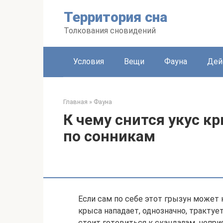
Перейти
Территория сна
к
контенту
Толкования сновидений
Условия
Вещи
Фауна
Дей
Главная
»
Фауна
К чему снится укус к
по сонникам
Если сам по себе этот грызун может 
крыса нападает, однозначно, трактуе
стоит готовиться к скандалам, непри