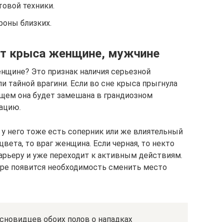
овой техники.
роны близких.
ет крыса женщине, мужчине
енщине? Это признак наличия серьезной
и тайной врагини. Если во сне крыса прыгнула
дущем она будет замешана в грандиозном
тацию.
 у него тоже есть соперник или же влиятельный
вета, то враг женщина. Если черная, то некто
арьеру и уже переходит к активным действиям.
оре появится необходимость сменить место
новидцев обоих полов о нападках