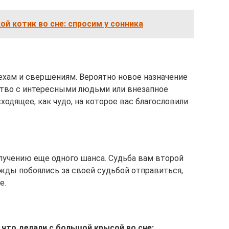
ой котик во сне: спросим у сонника
хам и свершениям. Вероятно новое назначение
мство с интересными людьми или внезапное
одящее, как чудо, на которое вас благословили
лучению еще одного шанса. Судьба вам второй
ажды побоялись за своей судьбой отправиться,
е.
 что делали с большой крысой во сне: