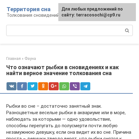
Перейти
Территория сна
Для любых предложений по
к
Толкования сновидений
сайту: terracosochi@cp9.ru
контенту
Поиск:
Главная
»
Фауна
Что означают рыбки в сновидениях и как
найти верное значение толкования сна
Рыбки во сне – достаточно занятный знак.
Разноцветные веселые рыбки в аквариуме или в море,
наблюдать за которыми — одно удовольствие,
способны перепугать до полусмерти почти любую
незамужнюю девушку, если она видит их во сне. Причина
проста – девушки твердо верят, что рыбки снятся к