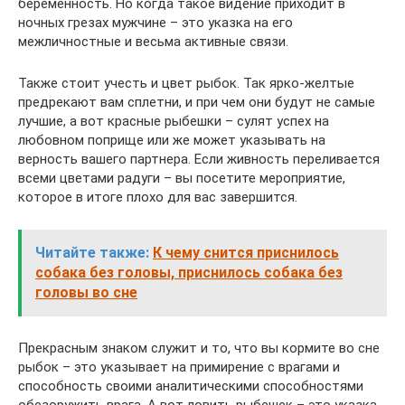
беременность. Но когда такое видение приходит в
ночных грезах мужчине – это указка на его
межличностные и весьма активные связи.
Также стоит учесть и цвет рыбок. Так ярко-желтые
предрекают вам сплетни, и при чем они будут не самые
лучшие, а вот красные рыбешки – сулят успех на
любовном поприще или же может указывать на
верность вашего партнера. Если живность переливается
всеми цветами радуги – вы посетите мероприятие,
которое в итоге плохо для вас завершится.
Читайте также:
К чему снится приснилось
собака без головы, приснилось собака без
головы во сне
Прекрасным знаком служит и то, что вы кормите во сне
рыбок – это указывает на примирение с врагами и
способность своими аналитическими способностями
обезоружить врага. А вот ловить рыбешек – это указка