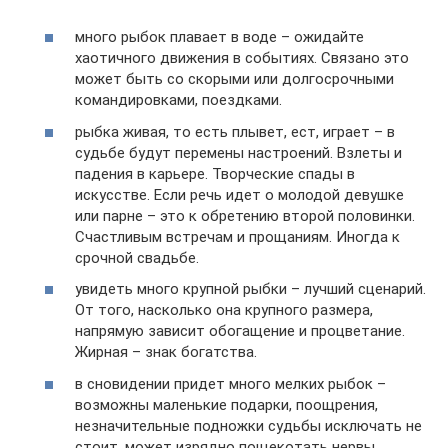
много рыбок плавает в воде – ожидайте
хаотичного движения в событиях. Связано это
может быть со скорыми или долгосрочными
командировками, поездками.
рыбка живая, то есть плывет, ест, играет – в
судьбе будут перемены настроений. Взлеты и
падения в карьере. Творческие спады в
искусстве. Если речь идет о молодой девушке
или парне – это к обретению второй половинки.
Счастливым встречам и прощаниям. Иногда к
срочной свадьбе.
увидеть много крупной рыбки – лучший сценарий.
От того, насколько она крупного размера,
напрямую зависит обогащение и процветание.
Жирная – знак богатства.
в сновидении придет много мелких рыбок –
возможны маленькие подарки, поощрения,
незначительные подножки судьбы исключать не
стоит, может изрядно пощекотать нервы.