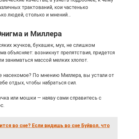
азличных трактований, кои частенько
лько людей, столько и мнений…
Энигма и Миллера
яких жучков, букашек, мух, не слишком
ма объясняет: возникнут препятствия, придется
и заниматься массой мелких хлопот.
ое насекомое? По мнению Миллера, вы устали от
бе отдых, чтобы набраться сил.
учка или мошки — наяву сами справитесь с
с.
ится во сне? Если видишь во сне Буйвол, что