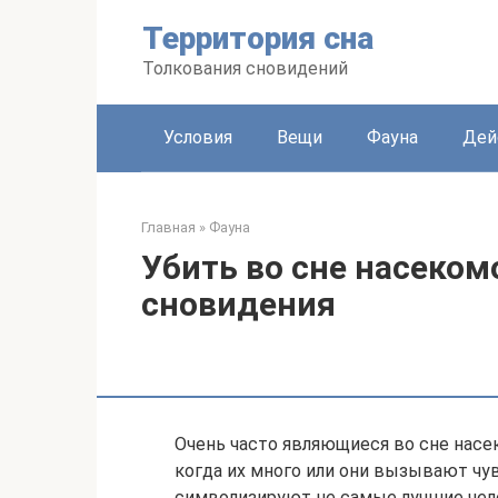
Перейти
Территория сна
к
контенту
Толкования сновидений
Условия
Вещи
Фауна
Дей
Главная
»
Фауна
Убить во сне насеком
сновидения
Очень часто являющиеся во сне насек
когда их много или они вызывают чу
символизируют не самые лучшие челов