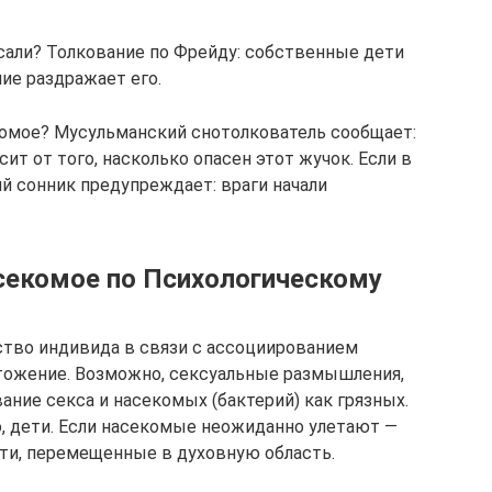
усали? Толкование по Фрейду: собственные дети
ие раздражает его.
комое? Мусульманский снотолкователь сообщает:
сит от того, насколько опасен этот жучок. Если в
й сонник предупреждает: враги начали
асекомое по Психологическому
ство индивида в связи с ассоциированием
тожение. Возможно, сексуальные размышления,
ание секса и насекомых (бактерий) как грязных.
о, дети. Если насекомые неожиданно улетают —
ти, перемещенные в духовную область.