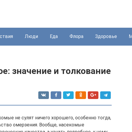
ствия
Люди
Еда
Флора
Здоровье
М
ое: значение и толкование
омые не сулят ничего хорошего, особенно тогда,
вство омерзения. Вообще, насекомые
еческие качества, а узнать подробнее, к чему