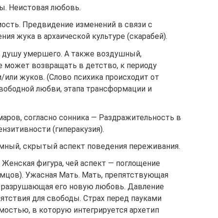
ы. Неистовая любовь.
мость. Предвидение изменений в связи с
я жука в архаической культуре (скарабей).
я душу умершего. А также воздушный,
е может возвращать в детство, к периоду
/или жуков. (Слово психика происходит от
свободной любви, этапа трансформации и
аров, согласно сонника — Раздражительность в
ензитивности (гиперакузия).
ёмный, скрытый аспект поведения переживания.
 Женская фигура, чей аспект — поглощение
мцов). Ужасная Мать. Мать, препятствующая
 разрушающая его новую любовь. Давление
ятствия для свободы. Страх перед пауками
мостью, в которую интегрируется архетип