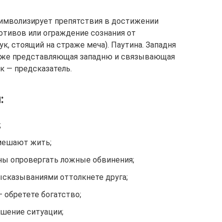
 символизирует препятствия в достижении
отивов или ограждение сознания от
к, стоящий на страже меча). Паутина. Западня
акже представляющая западню и связывающая
к — предсказатель.
:
;
мешают жить;
ны опровергать ложные обвинения;
сказываниями оттолкнете друга;
 обретете богатство;
дшение ситуации;