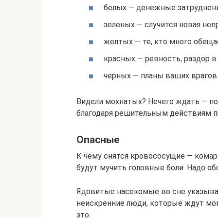
белых — денежные затруднени
зеленых — случится новая неп
желтых — те, кто много обещае
красных — ревность, раздор 
черных — планы ваших врагов 
Видели мохнатых? Нечего ждать — по
благодаря решительным действиям п
Опасные
К чему снятся кровососущие — комар
будут мучить головные боли. Надо об
Ядовитые насекомые во сне указыва
неискренние люди, которые ждут мом
это.