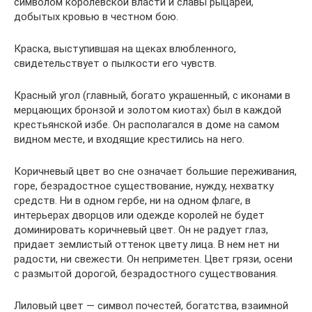
символом королевской власти и славы рыцарей,
добытых кровью в честном бою.
Краска, выступившая на щеках влюбленного,
свидетельствует о пылкости его чувств.
Красный угол (главный, богато украшенный, с иконами в
мерцающих бронзой и золотом киотах) был в каждой
крестьянской избе. Он располагался в доме на самом
видном месте, и входящие крестились на него.
Коричневый цвет во сне означает большие переживания,
горе, безрадостное существование, нужду, нехватку
средств. Ни в одном гербе, ни на одном флаге, в
интерьерах дворцов или одежде королей не будет
доминировать коричневый цвет. Он не радует глаз,
придает землистый оттенок цвету лица. В нем нет ни
радости, ни свежести. Он неприметен. Цвет грязи, осени
с размытой дорогой, безрадостного существования.
Лиловый цвет — символ почестей, богатства, взаимной