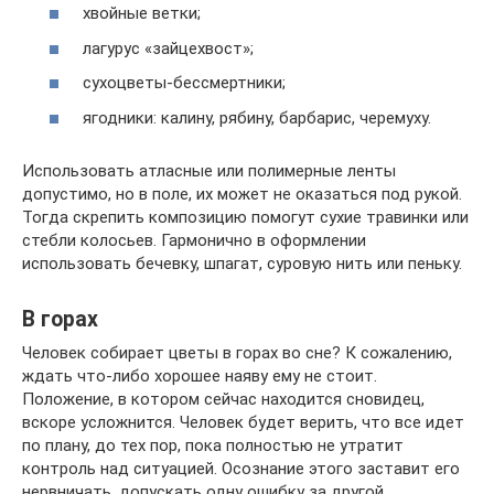
хвойные ветки;
лагурус «зайцехвост»;
сухоцветы-бессмертники;
ягодники: калину, рябину, барбарис, черемуху.
Использовать атласные или полимерные ленты
допустимо, но в поле, их может не оказаться под рукой.
Тогда скрепить композицию помогут сухие травинки или
стебли колосьев. Гармонично в оформлении
использовать бечевку, шпагат, суровую нить или пеньку.
В горах
Человек собирает цветы в горах во сне? К сожалению,
ждать что-либо хорошее наяву ему не стоит.
Положение, в котором сейчас находится сновидец,
вскоре усложнится. Человек будет верить, что все идет
по плану, до тех пор, пока полностью не утратит
контроль над ситуацией. Осознание этого заставит его
нервничать, допускать одну ошибку за другой.