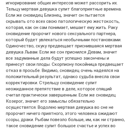
игнорирование общих интересов может рассорить их.
Тельцу мертвая девушка сулит благоприятные времена.
Если же сновидец Близнец, значит он пытается
скрывать ото всех свою патологическую жестокость,
которая, как он сам понимает, мешает ему жить. Раку
сновидение пророчит нового сексуального партнера,
который будет увлекаться необычными постановками.
Одиночество, скуку предвещает приснившаяся мертвая
девушка Львам. Если же сон приснился Девам, значит
все задуманные дела будут успешно закончены и
принесут свои плоды. Скорпиону покойница предвещает
отказ в просьбе. Видимо, сновидец очень надеялся на
положительный результат, однако судьба внесла свои
корректировки. Стрельцу сновидение сулит
неожиданное препятствие в деле, которое спящий
считал практически завершенным. Если же сновидец
Козерог, значит его замыслы обязательно
осуществятся. Водолею мертвая девушка во сне не
пророчит ничего приятного, этого человека ожидают
ссоры, драки. Рыбам повезло больше, им, как ни странно,
такое сновидение сулит большое счастье и успех во