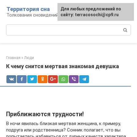
Перейти
Территория сна
Для любых предложений по
к
Толкования сновидений
сайту: terracosochi@cp9.ru
контенту
Поиск:
Главная
»
Люди
К чему снится мертвая знакомая девушка
Приближаются трудности!
В ночи явилась близкая мертвая женщина, к примеру,
подруга или родственница? Сонник полагает, что вы
попытаетесь избавиться от дурных качеств характера.