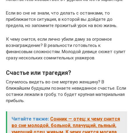
Если во сне не знали, что делать с останками, то
приближается ситуация, в которой вы дойдете до
предела, но запомните прожитый урок на всю жизнь.
К чему снится, если лично убили даму за огромное
вознаграждение? В реальности готовьтесь к
финансовым сложностям. Молодой девице сюжет сулит
сразу нескольких сомнительных ухажеров.
Счастье или трагедия?
Случилось видеть во сне мертвую женщину? В
ближайшем будущем познаете невиданное счастье. Если
останки лежали в гробу, то будет крупная материальная
прибыль.
Читайте также:
Сонник — отец: к чему снится
во сне молодой, больной, плачущий, пьяный,
умерший отец живым. К чему снится могила,