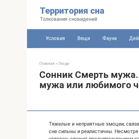
Перейти
Территория сна
к
контенту
Толкования сновидений
Условия
Вещи
Фауна
Дей
Главная
»
Люди
Сонник Смерть мужа. 
мужа или любимого ч
Тяжелые и неприятные эмоции, связа
сне сильны и реалистичны. Несмотря
человек, служит предупреждением со