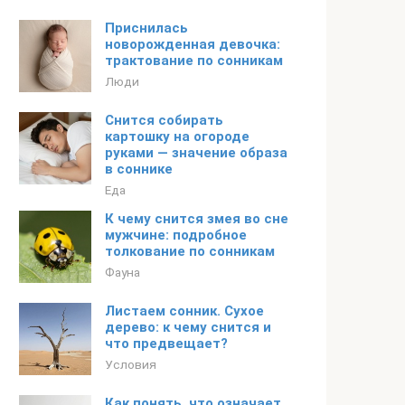
Приснилась
новорожденная девочка:
трактование по сонникам
Люди
Снится собирать
картошку на огороде
руками — значение образа
в соннике
Еда
К чему снится змея во сне
мужчине: подробное
толкование по сонникам
Фауна
Листаем сонник. Сухое
дерево: к чему снится и
что предвещает?
Условия
Как понять, что означает