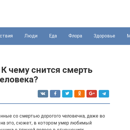
ствия
Люди
Еда
Флора
Здоровье
М
К чему снится смерть
еловека?
нные со смертью дорогого человечка, даже во
 на это, сюжет, в котором умер любимый
нника о тяжкой полосе в отношениях