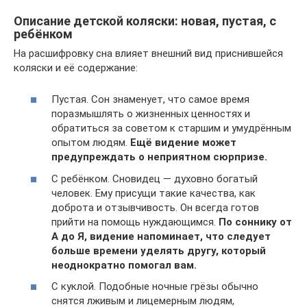
Описание детской коляски: новая, пустая, с
ребёнком
На расшифровку сна влияет внешний вид приснившейся
коляски и её содержание:
Пустая. Сон знаменует, что самое время
поразмышлять о жизненных ценностях и
обратиться за советом к старшим и умудрённым
опытом людям.
Ещё видение может
предупреждать о неприятном сюрпризе.
С ребёнком. Сновидец — духовно богатый
человек. Ему присущи такие качества, как
доброта и отзывчивость. Он всегда готов
прийти на помощь нуждающимся.
По соннику от
А до Я, видение напоминает, что следует
больше времени уделять другу, который
неоднократно помогал вам.
С куклой. Подобные ночные грёзы обычно
снятся лживым и лицемерным людям,