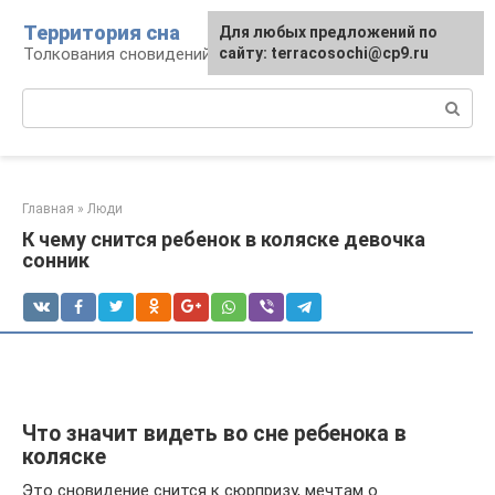
Перейти
Территория сна
Для любых предложений по
к
Толкования сновидений
сайту: terracosochi@cp9.ru
контенту
Поиск:
Главная
»
Люди
К чему снится ребенок в коляске девочка
сонник
Что значит видеть во сне ребенока в
коляске
Это сновидение снится к сюрпризу, мечтам о