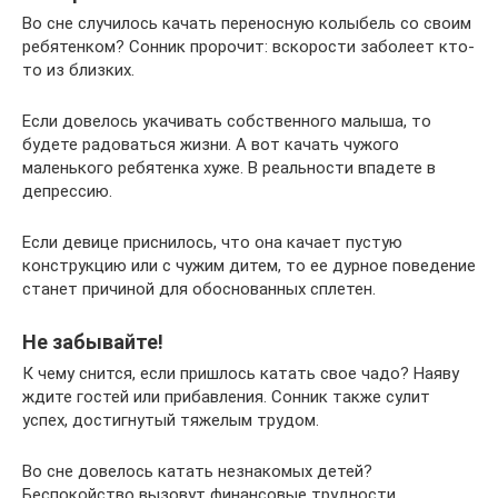
Во сне случилось качать переносную колыбель со своим
ребятенком? Сонник пророчит: вскорости заболеет кто-
то из близких.
Если довелось укачивать собственного малыша, то
будете радоваться жизни. А вот качать чужого
маленького ребятенка хуже. В реальности впадете в
депрессию.
Если девице приснилось, что она качает пустую
конструкцию или с чужим дитем, то ее дурное поведение
станет причиной для обоснованных сплетен.
Не забывайте!
К чему снится, если пришлось катать свое чадо? Наяву
ждите гостей или прибавления. Сонник также сулит
успех, достигнутый тяжелым трудом.
Во сне довелось катать незнакомых детей?
Беспокойство вызовут финансовые трудности.