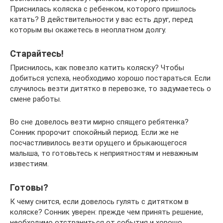
Приснилась коляска с ребенком, которого пришлось
катать? В действительности у вас есть друг, перед
которым вы окажетесь в неоплатном долгу.
Старайтесь!
Приснилось, как повезло катить коляску? Чтобы
добиться успеха, необходимо хорошо постараться. Если
случилось везти дитятко в перевозке, то задумаетесь о
смене работы.
Во сне довелось везти мирно спящего ребятенка?
Сонник пророчит спокойный период. Если же не
посчастливилось везти орущего и брыкающегося
малыша, то готовьтесь к неприятностям и неважным
известиям.
Готовы?
К чему снится, если довелось гулять с дитятком в
коляске? Сонник уверен: прежде чем принять решение,
необходимо отстраниться от события и хорошо