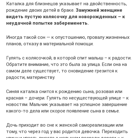
Каталка для близнецов указывает на двойственность,
рождение двоих детей в браке.
Замужней женщине
видеть пустую колясочку для новорожденных – к
неудачной попытке забеременеть.
Иногда такой сон — к опустошению, провалу жизненных
планов, отказу в материальной помощи.
Гулять с колясочкой, в которой спит малыш – к радости.
Обратите внимание, что это была за улица. Если она на
самом деле существует, то сновидение грезится к
радости, материнству.
Синяя каталка снится к рождению сына, розовая или
красная – дочери. Гулять по несуществующей улице – к
новостям. Мальчик указывает на успешное завершение
какого-то дела или скорое появление сына в семье.
Дочь приходит во сне к женской самореализации или
тому, что через год у вас родится девочка. Переходить
улицу и упасть вместе с малышом посреди дороги – к