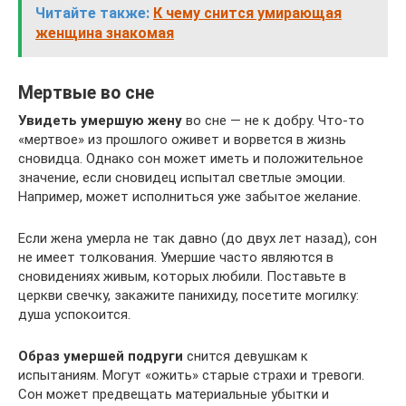
Читайте также:
К чему снится умирающая
женщина знакомая
Мертвые во сне
Увидеть умершую жену
во сне — не к добру. Что-то
«мертвое» из прошлого оживет и ворвется в жизнь
сновидца. Однако сон может иметь и положительное
значение, если сновидец испытал светлые эмоции.
Например, может исполниться уже забытое желание.
Если жена умерла не так давно (до двух лет назад), сон
не имеет толкования. Умершие часто являются в
сновидениях живым, которых любили. Поставьте в
церкви свечку, закажите панихиду, посетите могилку:
душа успокоится.
Образ умершей подруги
снится девушкам к
испытаниям. Могут «ожить» старые страхи и тревоги.
Сон может предвещать материальные убытки и