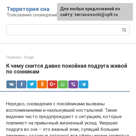
Перейти
Территория сна
Для любых предложений по
к
Толкования сновидений
сайту: terracosochi@cp9.ru
контенту
Поиск:
Главная
»
Люди
К чему снится давно покойная подруга живой
по сонникам
Нередко, сновидения с покойниками вызваны
воспоминаниями и нахлынувшей ностальгией. Такие
видения часто предупреждают о ситуациях, которые
повлияют на привычный жизненный уклад. Умершая
подруга во сне – это важный знак, сулящий большие
перемены, которые затронут все сферы жизни сновидца.