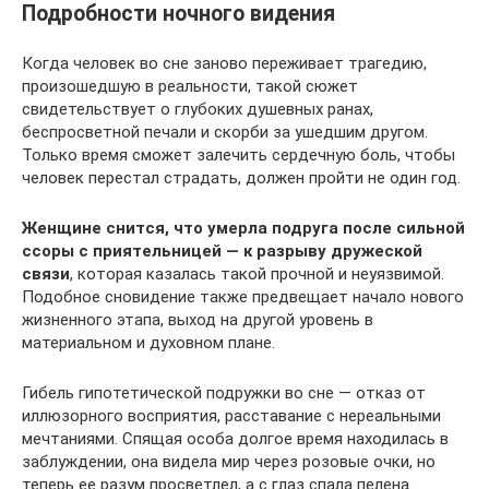
Подробности ночного видения
Когда человек во сне заново переживает трагедию,
произошедшую в реальности, такой сюжет
свидетельствует о глубоких душевных ранах,
беспросветной печали и скорби за ушедшим другом.
Только время сможет залечить сердечную боль, чтобы
человек перестал страдать, должен пройти не один год.
Женщине снится, что умерла подруга после сильной
ссоры с приятельницей — к разрыву дружеской
связи
, которая казалась такой прочной и неуязвимой.
Подобное сновидение также предвещает начало нового
жизненного этапа, выход на другой уровень в
материальном и духовном плане.
Гибель гипотетической подружки во сне — отказ от
иллюзорного восприятия, расставание с нереальными
мечтаниями. Спящая особа долгое время находилась в
заблуждении, она видела мир через розовые очки, но
теперь ее разум просветлел, а с глаз спала пелена.