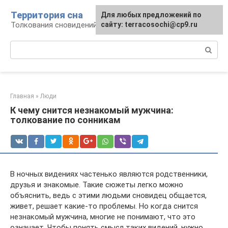
Перейти
Территория сна
Для любых предложений по
к
Толкования сновидений
сайту: terracosochi@cp9.ru
контенту
Поиск:
Главная
»
Люди
К чему снится незнакомый мужчина:
толкование по сонникам
В ночных видениях частенько являются родственники,
друзья и знакомые. Такие сюжеты легко можно
объяснить, ведь с этими людьми сновидец общается,
живет, решает какие-то проблемы. Но когда снится
незнакомый мужчина, многие не понимают, что это
означает. Чтобы понять смысл таких видений, нужно