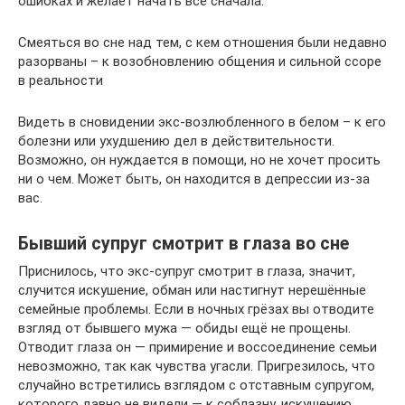
ошибках и желает начать все сначала.
Смеяться во сне над тем, с кем отношения были недавно
разорваны – к возобновлению общения и сильной ссоре
в реальности
Видеть в сновидении экс-возлюбленного в белом – к его
болезни или ухудшению дел в действительности.
Возможно, он нуждается в помощи, но не хочет просить
ни о чем. Может быть, он находится в депрессии из-за
вас.
Бывший супруг смотрит в глаза во сне
Приснилось, что экс-супруг смотрит в глаза, значит,
случится искушение, обман или настигнут нерешённые
семейные проблемы. Если в ночных грёзах вы отводите
взгляд от бывшего мужа — обиды ещё не прощены.
Отводит глаза он — примирение и воссоединение семьи
невозможно, так как чувства угасли. Пригрезилось, что
случайно встретились взглядом с отставным супругом,
которого давно не видели — к соблазну, искушению.