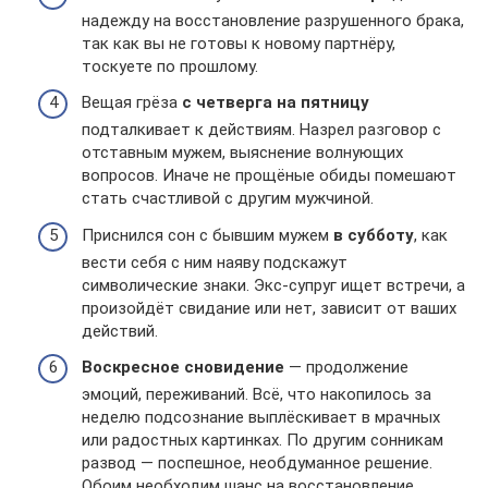
надежду на восстановление разрушенного брака,
так как вы не готовы к новому партнёру,
тоскуете по прошлому.
Вещая грёза
с четверга на пятницу
подталкивает к действиям. Назрел разговор с
отставным мужем, выяснение волнующих
вопросов. Иначе не прощёные обиды помешают
стать счастливой с другим мужчиной.
Приснился сон с бывшим мужем
в субботу
, как
вести себя с ним наяву подскажут
символические знаки. Экс-супруг ищет встречи, а
произойдёт свидание или нет, зависит от ваших
действий.
Воскресное сновидение
— продолжение
эмоций, переживаний. Всё, что накопилось за
неделю подсознание выплёскивает в мрачных
или радостных картинках. По другим сонникам
развод — поспешное, необдуманное решение.
Обоим необходим шанс на восстановление