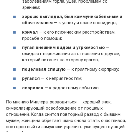
заболеваниям горла, ушей, проблемам со
зрением;
хорошо выглядел, был коммуникабельным и
обаятельным
— к успеху и славе сновидицы;
кричал
— к его психическим расстройствам,
просьбе о помощи;
пугал внешним видом и угрюмостью
—
ожидают переживания за отношения с другом,
который встанет на сторону врагов;
поцеловал спящую
— к приятному сюрпризу;
ругался
— к неприятностям;
ссорился
— к радостному событию.
По мнению Миллера, разводиться — хороший знак,
символизирующий освобождение от прошлых
отношений. Когда снится повторный развод с бывшим
мужем, женщина обретает шанс снова стать счастливой,
повторно выйти замуж или укрепить уже существующий