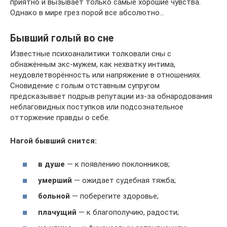
приятно и вызывает только самые хорошие чувства.
Однако в мире грез порой все абсолютно…
Бывший голый во сне
Известные психоаналитики толковали сны с
обнажённым экс-мужем, как нехватку интима,
неудовлетворённость или напряжение в отношениях.
Сновидение с голым отставным супругом
предсказывает подрыв репутации из-за обнародования
неблаговидных поступков или подсознательное
отторжение правды о себе.
Нагой бывший снится:
в душе
— к появлению поклонников;
умерший
— ожидает судебная тяжба;
больной
— поберегите здоровье;
плачущий
— к благополучию, радости;