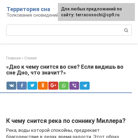
Перейти
Территория сна
Для любых предложений по
к
Толкования сновидений
сайту: terracosochi@cp9.ru
контенту
Поиск:
Главная
»
Стихия
«Дно к чему снится во сне? Если видишь во
сне Дно, что значит?»
К чему снится река по соннику Миллера?
Река, воды которой спокойны, предрекает
благоденствие в делах, время радости. Этот образ