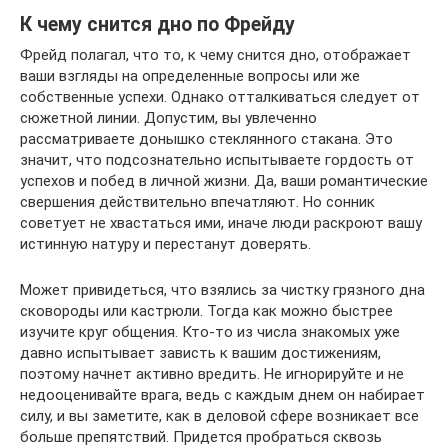
К чему снится дно по Фрейду
Фрейд полагал, что то, к чему снится дно, отображает
ваши взгляды на определенные вопросы или же
собственные успехи. Однако отталкиваться следует от
сюжетной линии. Допустим, вы увлеченно
рассматриваете донышко стеклянного стакана. Это
значит, что подсознательно испытываете гордость от
успехов и побед в личной жизни. Да, ваши романтические
свершения действительно впечатляют. Но сонник
советует не хвастаться ими, иначе люди раскроют вашу
истинную натуру и перестанут доверять.
Может привидеться, что взялись за чистку грязного дна
сковороды или кастрюли. Тогда как можно быстрее
изучите круг общения. Кто-то из числа знакомых уже
давно испытывает зависть к вашим достижениям,
поэтому начнет активно вредить. Не игнорируйте и не
недооценивайте врага, ведь с каждым днем он набирает
силу, и вы заметите, как в деловой сфере возникает все
больше препятствий. Придется пробраться сквозь