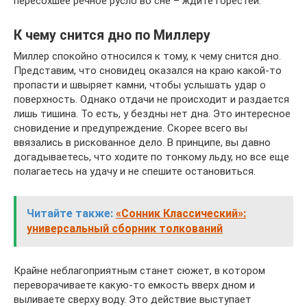
пересохшее речное русло во сне – ждите горестей.
К чему снится дно по Миллеру
Миллер спокойно относился к тому, к чему снится дно.
Представим, что сновидец оказался на краю какой-то
пропасти и швыряет камни, чтобы услышать удар о
поверхность. Однако отдачи не происходит и раздается
лишь тишина. То есть, у бездны нет дна. Это интересное
сновидение и предупреждение. Скорее всего вы
ввязались в рискованное дело. В принципе, вы давно
догадываетесь, что ходите по тонкому льду, но все еще
полагаетесь на удачу и не спешите остановиться.
Читайте также:
«Сонник Классический»:
универсальный сборник толкований
Крайне неблагоприятным станет сюжет, в котором
переворачиваете какую-то емкость вверх дном и
выливаете сверху воду. Это действие выступает