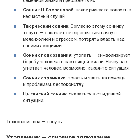
семейной жизни и преодолеть их.
Сонник Н.Степановой
: наяву рискуете попасть в
несчастный случай.
Творческий сонник
. Согласно этому соннику
тонуть — означает не справляться наяву с
меланхолией и стрессом, потерять власть над
своими эмоциями.
Сонник подсознания
: утопать — символизирует
борьбу человека в настоящей жизни. Наяву вас
угнетает человек, возможно, какая-то ситуация.
Сонник странника
: тонуть и звать на помощь —
к проблемам, беспокойству.
Цыганский сонник
: оказаться в стыдливой
ситуации.
Толкование сна — тонуть
Утопленник — основное толкование