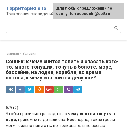
Перейти
Территория сна
Для любых предложений по
к
Толкования сновидений
сайту: terracosochi@cp9.ru
контенту
Поиск:
Главная
»
Условия
Сонник: к чему снится топить и спасать кого-
то, много тонущих, тонуть в болоте, море,
бассейне, на лодке, корабле, во время
потопа, к чему сон снится девушке?
5/5 (2)
Чтобы правильно разгадать,
к чему снится тонуть в
воде
, припомните детали сна. Бесспорно, такие грезы
могут сильно напугать, но толкователи не всегда