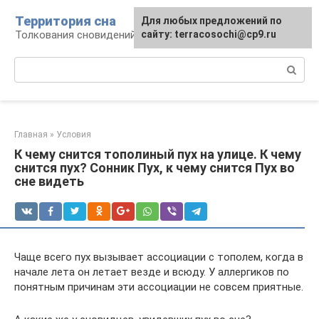
Перейти
Территория сна
Для любых предложений по
к
Толкования сновидений
сайту: terracosochi@cp9.ru
контенту
Поиск:
Главная
»
Условия
К чему снится тополиный пух на улице. К чему
снится пух? Сонник Пух, к чему снится Пух во
сне видеть
Чаще всего пух вызывает ассоциации с тополем, когда в
начале лета он летает везде и всюду. У аллергиков по
понятным причинам эти ассоциации не совсем приятные.