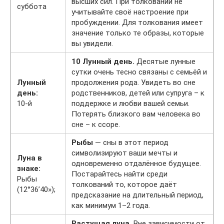
высших сил. При толковании не
суббота
учитывайте своё настроение при
пробуждении. Для толкования имеет
значение только те образы, которые
вы увидели.
10 Лунный день.
Десятые лунные
сутки очень тесно связаны с семьёй и
Лунный
продолжения рода. Увидеть во сне
день:
родственников, детей или супруга – к
10-й
поддержке и любви вашей семьи.
Потерять близкого вам человека во
сне – к ссоре.
Рыбы
— сны в этот период
символизируют ваши мечты и
Луна в
одновременно отдалённое будущее.
знаке:
Постарайтесь найти среди
Рыбы
толкований то, которое даёт
(12°36’40»);
предсказание на длительный период,
как минимум 1–2 года.
Растущая луна.
Вне зависимости от