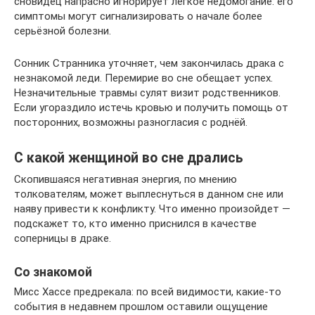
сновидец напрасно игнорирует лёгкое недомогание: его
симптомы могут сигнализировать о начале более
серьёзной болезни.
Сонник Странника уточняет, чем закончилась драка с
незнакомой леди. Перемирие во сне обещает успех.
Незначительные травмы сулят визит родственников.
Если угораздило истечь кровью и получить помощь от
посторонних, возможны разногласия с роднёй.
С какой женщиной во сне дрались
Скопившаяся негативная энергия, по мнению
толкователям, может выплеснуться в данном сне или
наяву привести к конфликту. Что именно произойдет —
подскажет то, кто именно приснился в качестве
соперницы в драке.
Со знакомой
Мисс Хассе предрекала: по всей видимости, какие-то
события в недавнем прошлом оставили ощущение