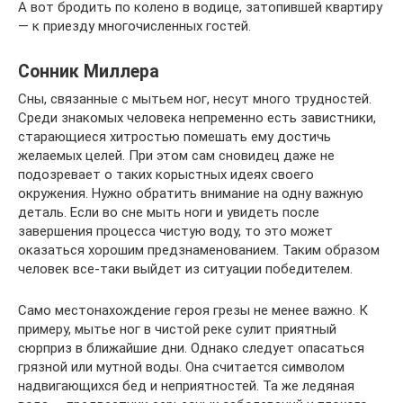
А вот бродить по колено в водице, затопившей квартиру
— к приезду многочисленных гостей.
Сонник Миллера
Сны, связанные с мытьем ног, несут много трудностей.
Среди знакомых человека непременно есть завистники,
старающиеся хитростью помешать ему достичь
желаемых целей. При этом сам сновидец даже не
подозревает о таких корыстных идеях своего
окружения. Нужно обратить внимание на одну важную
деталь. Если во сне мыть ноги и увидеть после
завершения процесса чистую воду, то это может
оказаться хорошим предзнаменованием. Таким образом
человек все-таки выйдет из ситуации победителем.
Само местонахождение героя грезы не менее важно. К
примеру, мытье ног в чистой реке сулит приятный
сюрприз в ближайшие дни. Однако следует опасаться
грязной или мутной воды. Она считается символом
надвигающихся бед и неприятностей. Та же ледяная