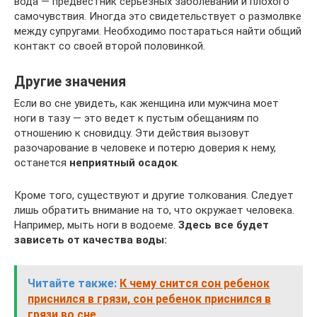
вода — предвестник серьезных заболеваний и плохого
самочувствия. Иногда это свидетельствует о размолвке
между супругами. Необходимо постараться найти общий
контакт со своей второй половинкой.
Другие значения
Если во сне увидеть, как женщина или мужчина моет
ноги в тазу — это ведет к пустым обещаниям по
отношению к сновидцу. Эти действия вызовут
разочарование в человеке и потерю доверия к нему,
останется
неприятный осадок
.
Кроме того, существуют и другие толкования. Следует
лишь обратить внимание на то, что окружает человека.
Например, мыть ноги в водоеме.
Здесь все будет
зависеть от качества воды:
Читайте также:
К чему снится сон ребенок
приснился в грязи, сон ребенок приснился в
грязи во сне