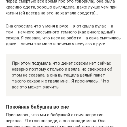
перед смертью все время про это говорила), она была
красиво одета, хорошо выглядела, даже лучше чем при
жизни (ей всегда на это не хватала средств)…
Она спросила что у меня в руке – я открыла кулак – а
там – немного рассыпного темного (как виноградный)
сахара. Я сказала, что несу на работу – а сама смутилась
даже – зачем так мало и почему я несу его в руке…
При этом подумала, что денег совсем нет сейчас
наверно поэтому столько и взяла, но свекрови об
этом не сказала, а она вытащила целый пакет
такого сахара и отдала мне… Я проснулась… Что
все это может значить
Покойная бабушка во сне
Приснилось, что мы с бабушкой стоим напротив
зеркала… Я стою впереди, а она позади меня. Она
причёсывала мне волосы (в реальной жизни такого не