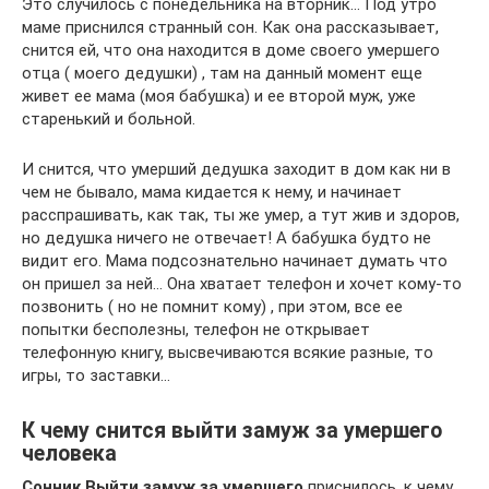
Это случилось с понедельника на вторник… Под утро
маме приснился странный сон. Как она рассказывает,
снится ей, что она находится в доме своего умершего
отца ( моего дедушки) , там на данный момент еще
живет ее мама (моя бабушка) и ее второй муж, уже
старенький и больной.
И снится, что умерший дедушка заходит в дом как ни в
чем не бывало, мама кидается к нему, и начинает
расспрашивать, как так, ты же умер, а тут жив и здоров,
но дедушка ничего не отвечает! А бабушка будто не
видит его. Мама подсознательно начинает думать что
он пришел за ней… Она хватает телефон и хочет кому-то
позвонить ( но не помнит кому) , при этом, все ее
попытки бесполезны, телефон не открывает
телефонную книгу, высвечиваются всякие разные, то
игры, то заставки…
К чему снится выйти замуж за умершего
человека
Сонник Выйти замуж за умершего
приснилось, к чему