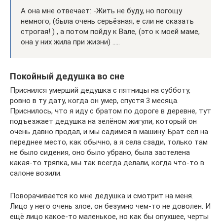
А она мне отвечает: -Жить не буду, но погощу
немного, (была очень серьёзная, е сли не сказать
строгая! ) , а потом пойду к Вале, (это к моей маме,
она у них жила при жизни) …..
Покойный дедушка во сне
Приснился умерший дедушка с пятницы на субботу,
ровно в ту дату, когда он умер, спустя 3 месяца.
Приснилось, что я иду с братом по дороге в деревне, тут
подъезжает дедушка на зелёном жигули, который он
очень давно продал, и мы садимся в машину. Брат сел на
переднее место, как обычно, а я села сзади, только там
не было сидения, оно было убрано, была застелена
какая-то тряпка, мы так всегда делали, когда что-то в
салоне возили.
Поворачивается ко мне дедушка и смотрит на меня.
Лицо у него очень злое, он безумно чем-то не доволен. И
ещё лицо какое-то маленькое, но как бы опухшее, черты