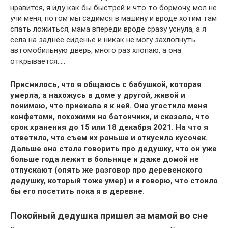
нравится, я иду как бы быстрей и что то бормочу, мол не
учи меня, потом мы садимся в машину и вроде хотим там
спать ложиться, мама впереди вроде сразу уснула, а я
села на заднее сиденье и никак не могу захлопнуть
автомобильную дверь, много раз хлопаю, а она
открывается…..
Приснилось, что я общаюсь с бабушкой, которая
умерла, а нахожусь в доме у другой, живой и
понимаю, что приехала я к ней. Она угостила меня
конфетами, похожими на батончики, и сказала, что
срок хранения до 15 или 18 декабря 2021. На что я
ответила, что съем их раньше и откусила кусочек.
Дальше она стала говорить про дедушку, что он уже
больше года лежит в больнице и даже домой не
отпускают (опять же разговор про деревенского
дедушку, который тоже умер) и я говорю, что стоило
бы его посетить пока я в деревне.
Покойный дедушка пришел за мамой во сне