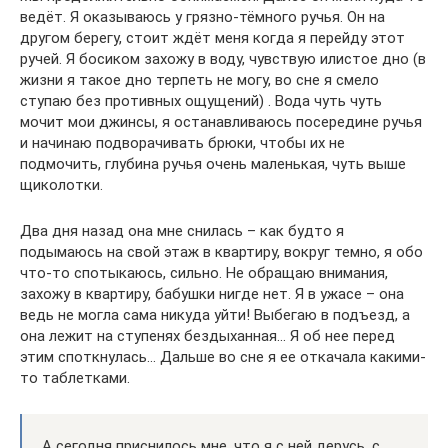
ведёт. Я оказываюсь у грязно-тёмного ручья. Он на
другом берегу, стоит ждёт меня когда я перейду этот
ручей. Я босиком захожу в воду, чувствую илистое дно (в
жизни я такое дно терпеть не могу, во сне я смело
ступаю без противных ощущений) . Вода чуть чуть
мочит мои джинсы, я останавливаюсь посередине ручья
и начинаю подворачивать брюки, чтобы их не
подмочить, глубина ручья очень маленькая, чуть выше
щиколотки.
Два дня назад она мне снилась – как будто я
подымаюсь на свой этаж в квартиру, вокруг темно, я обо
что-то спотыкаюсь, сильно. Не обращаю внимания,
захожу в квартиру, бабушки нигде нет. Я в ужасе – она
ведь не могла сама никуда уйти! Выбегаю в подъезд, а
она лежит на ступенях бездыханная… Я об нее перед
этим споткнулась… Дальше во сне я ее откачала какими-
то таблетками.
А сегодня приснилось мне, что я с ней дерусь, с