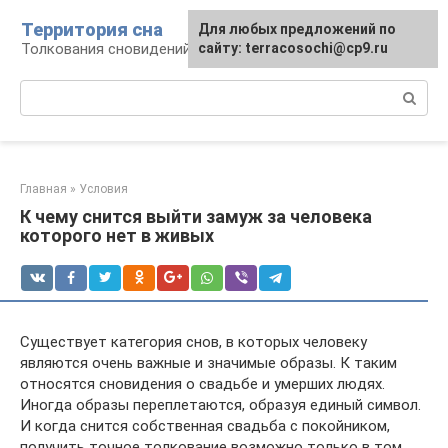
Перейти
Территория сна
Для любых предложений по
к
Толкования сновидений
сайту: terracosochi@cp9.ru
контенту
Поиск:
Главная
»
Условия
К чему снится выйти замуж за человека
которого нет в живых
Существует категория снов, в которых человеку
являются очень важные и значимые образы. К таким
относятся сновидения о свадьбе и умерших людях.
Иногда образы переплетаются, образуя единый символ.
И когда снится собственная свадьба с покойником,
получить точное толкование возможно только в том