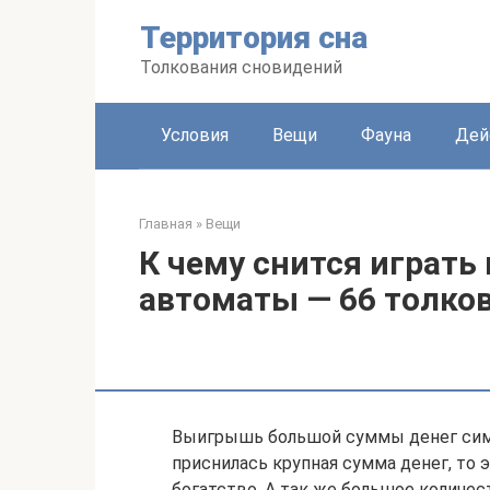
Перейти
Территория сна
к
контенту
Толкования сновидений
Условия
Вещи
Фауна
Дей
Главная
»
Вещи
К чему снится играть
автоматы — 66 толко
Выигрышь большой суммы денег симво
приснилась крупная сумма денег, то 
богатство. А так же большое количе