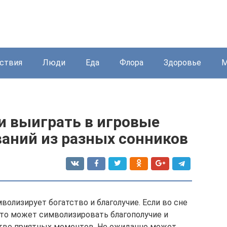
ствия
Люди
Еда
Флора
Здоровье
М
 и выиграть в игровые
ваний из разных сонников
лизирует богатство и благолучие. Если во сне
это может символизировать благополучие и
ство приятных моментов. Не ожиданно может