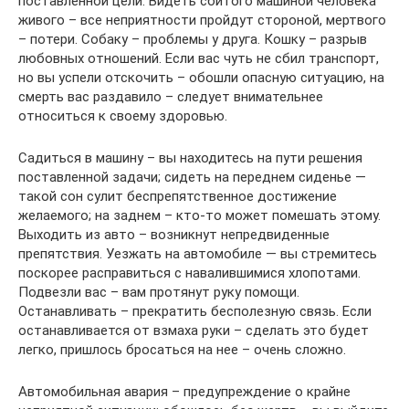
поставленной цели. Видеть сбитого машиной человека
живого – все неприятности пройдут стороной, мертвого
– потери. Собаку – проблемы у друга. Кошку – разрыв
любовных отношений. Если вас чуть не сбил транспорт,
но вы успели отскочить – обошли опасную ситуацию, на
смерть вас раздавило – следует внимательнее
относиться к своему здоровью.
Садиться в машину – вы находитесь на пути решения
поставленной задачи; сидеть на переднем сиденье —
такой сон сулит беспрепятственное достижение
желаемого; на заднем – кто-то может помешать этому.
Выходить из авто – возникнут непредвиденные
препятствия. Уезжать на автомобиле — вы стремитесь
поскорее расправиться с навалившимися хлопотами.
Подвезли вас – вам протянут руку помощи.
Останавливать – прекратить бесполезную связь. Если
останавливается от взмаха руки – сделать это будет
легко, пришлось бросаться на нее – очень сложно.
Автомобильная авария – предупреждение о крайне