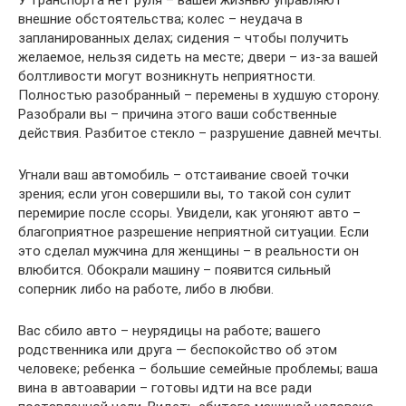
У транспорта нет руля – вашей жизнью управляют
внешние обстоятельства; колес – неудача в
запланированных делах; сидения – чтобы получить
желаемое, нельзя сидеть на месте; двери – из-за вашей
болтливости могут возникнуть неприятности.
Полностью разобранный – перемены в худшую сторону.
Разобрали вы – причина этого ваши собственные
действия. Разбитое стекло – разрушение давней мечты.
Угнали ваш автомобиль – отстаивание своей точки
зрения; если угон совершили вы, то такой сон сулит
перемирие после ссоры. Увидели, как угоняют авто –
благоприятное разрешение неприятной ситуации. Если
это сделал мужчина для женщины – в реальности он
влюбится. Обокрали машину – появится сильный
соперник либо на работе, либо в любви.
Вас сбило авто – неурядицы на работе; вашего
родственника или друга — беспокойство об этом
человеке; ребенка – большие семейные проблемы; ваша
вина в автоаварии – готовы идти на все ради