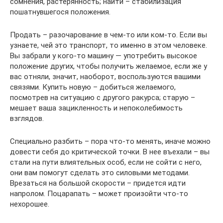
сомнения, растерянность; найти – стабилизация
пошатнувшегося положения.
Продать – разочарование в чем-то или ком-то. Если вы
узнаете, чей это транспорт, то именно в этом человеке.
Вы забрали у кого-то машину — употребить высокое
положение других, чтобы получить желаемое, если же у
вас отняли, значит, наоборот, воспользуются вашими
связями. Купить новую – добиться желаемого,
посмотрев на ситуацию с другого ракурса; старую –
мешает ваша зацикленность и непоколебимость
взглядов.
Специально разбить – пора что-то менять, иначе можно
довести себя до критической точки. В нее въехали – вы
стали на пути влиятельных особ, если не сойти с него,
они вам помогут сделать это силовыми методами.
Врезаться на большой скорости – придется идти
напролом. Поцарапать – может произойти что-то
нехорошее.