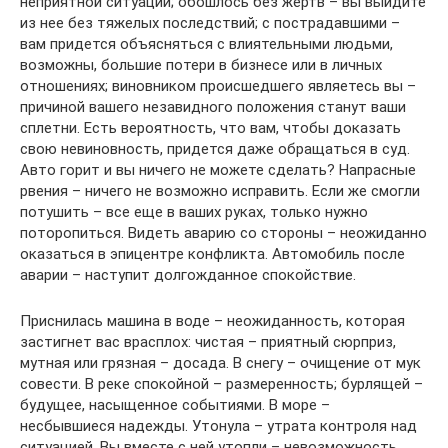
неприятной ситуации; обошлось без жертв – вы выйдите
из нее без тяжелых последствий; с пострадавшими –
вам придется объясняться с влиятельными людьми,
возможны, большие потери в бизнесе или в личных
отношениях; виновником происшедшего являетесь вы –
причиной вашего незавидного положения станут ваши
сплетни. Есть вероятность, что вам, чтобы доказать
свою невиновность, придется даже обращаться в суд.
Авто горит и вы ничего не можете сделать? Напрасные
рвения – ничего не возможно исправить. Если же смогли
потушить – все еще в ваших руках, только нужно
поторопиться. Видеть аварию со стороны – неожиданно
оказаться в эпицентре конфликта. Автомобиль после
аварии – наступит долгожданное спокойствие.
Приснилась машина в воде – неожиданность, которая
застигнет вас врасплох: чистая – приятный сюрприз,
мутная или грязная – досада. В снегу – очищение от мук
совести. В реке спокойной – размеренность; бурлящей –
будущее, насыщенное событиями. В море –
несбывшиеся надежды. Утонула – утрата контроля над
ситуацией. Вы вместе с ней утопли – невозможность