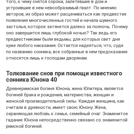
того, к чему снятся сороки, залетевшие в дом и
устроившие в нем невообразимый гвалт. По мнению
авторов, их образ может расцениваться как предвестие
появления многочисленных гостей и начала шумного
застолья, которое затянется далеко за полночь. Почему
оно завершится лишь глубокой ночью? Так ведь его
предвестниками были ведьмы, для которых свет дня
хуже любого наказания. Остается надеяться, что, судя
по названию сонника, все собранные в нем предсказания
относятся лишь к господам дворянам.
Толкование снов при помощи известного
сонника Юнона 40
Древнеримская богиня Юнона, жена Юпитера, является
богиней брака и рождения, материнства, женщин и
женской производительной силы. Каждая женщина, как
считали в древности, имеет свою Юнону. Жена,
охраняющая любовь к семье, семейный очаг. Знаменитое
гадание Юнона непосредственно связано со знаменитой
римской богиней.