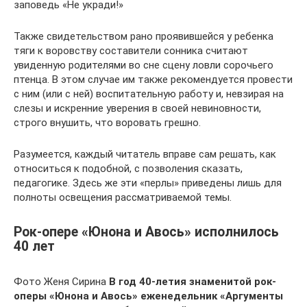
заповедь «Не укради!»
Также свидетельством рано проявившейся у ребенка
тяги к воровству составители сонника считают
увиденную родителями во сне сцену ловли сорочьего
птенца. В этом случае им также рекомендуется провести
с ним (или с ней) воспитательную работу и, невзирая на
слезы и искренние уверения в своей невиновности,
строго внушить, что воровать грешно.
Разумеется, каждый читатель вправе сам решать, как
относиться к подобной, с позволения сказать,
педагогике. Здесь же эти «перлы» приведены лишь для
полноты освещения рассматриваемой темы.
Рок-опере «Юнона и Авось» исполнилось
40 лет
Фото Женя Сирина
В год 40-летия знаменитой рок-
оперы «Юнона и Авось» еженедельник «Аргументы