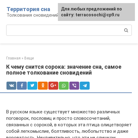
Перейти
Территория сна
Для любых предложений по
к
Толкования сновидений
сайту: terracosochi@cp9.ru
контенту
Поиск:
Главная
»
Вещи
К чему снится сорока: значение сна, самое
полное толкование сновидений
В русском языке существует множество различных
поговорок, пословиц и просто словосочетаний,
связанных с сорокой, в которых эта птица олицетворяет
собой легкомыслие, болтливость, любопытство и даже
вороватость. Неудивительно, что эти не слишком