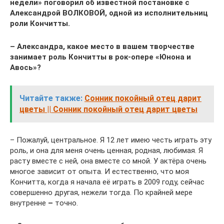
недели» поговорил об известной постановке с
Александрой ВОЛКОВОЙ, одной из исполнительниц
роли Кончитты.
– Александра
, какое место в вашем творчестве
занимает роль Кончитты в рок-опере «Юнона и
Авось»?
Читайте также:
Сонник покойный отец дарит
цветы || Сонник покойный отец дарит цветы
– Пожалуй, центральное. Я 12 лет имею честь играть эту
роль, и она для меня очень ценная, родная, любимая. Я
расту вместе с ней, она вместе со мной. У актёра очень
многое зависит от опыта. И естественно, что моя
Кончитта, когда я начала её играть в 2009 году, сейчас
совершенно другая, нежели тогда. По крайней мере
внутренне
–
точно.