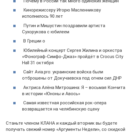
Почему в России так много одиноких женщин
Кинорежиссеру Игорю Масленникову
исполнилось 90 лет
Путин и Мишустин поздравили артиста
Сухорукова с юбилеем
В Греции о
Юбилейный концерт Сергея Жилина и оркестра
«Фонограф-Симфо-Джаз» пройдёт в Crocus City
Hall 31 октября
Сайт Avia.pro: украинские войска были
отброшены от Докучаевска под огнем сил ДНР
Актриса Алёна Митрошина: Я – восьмая Кончита
в истории «Юноны и Авось»
Самая известная российская рок-опера
возвращается на челябинскую сцену
Станьте членом КЛАНА и каждый вторник вы будете
получать свежий номер «Аргументы Недели», со скидкой