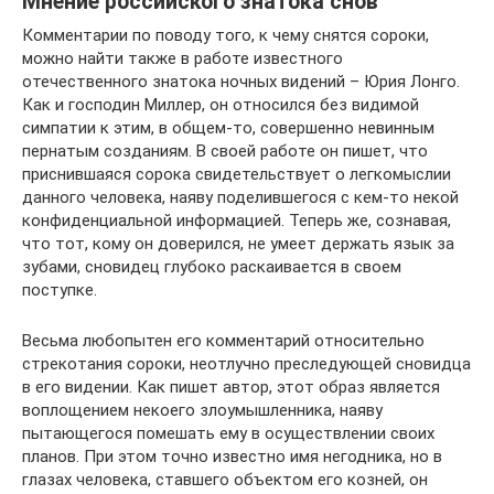
Мнение российского знатока снов
Комментарии по поводу того, к чему снятся сороки,
можно найти также в работе известного
отечественного знатока ночных видений – Юрия Лонго.
Как и господин Миллер, он относился без видимой
симпатии к этим, в общем-то, совершенно невинным
пернатым созданиям. В своей работе он пишет, что
приснившаяся сорока свидетельствует о легкомыслии
данного человека, наяву поделившегося с кем-то некой
конфиденциальной информацией. Теперь же, сознавая,
что тот, кому он доверился, не умеет держать язык за
зубами, сновидец глубоко раскаивается в своем
поступке.
Весьма любопытен его комментарий относительно
стрекотания сороки, неотлучно преследующей сновидца
в его видении. Как пишет автор, этот образ является
воплощением некоего злоумышленника, наяву
пытающегося помешать ему в осуществлении своих
планов. При этом точно известно имя негодника, но в
глазах человека, ставшего объектом его козней, он