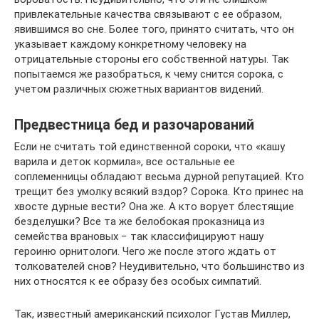
привлекательные качества связывают с ее образом,
явившимся во сне. Более того, принято считать, что он
указывает каждому конкретному человеку на
отрицательные стороны его собственной натуры. Так
попытаемся же разобраться, к чему снится сорока, с
учетом различных сюжетных вариантов видений.
Предвестница бед и разочарований
Если не считать той единственной сороки, что «кашу
варила и деток кормила», все остальные ее
соплеменницы обладают весьма дурной репутацией. Кто
трещит без умолку всякий вздор? Сорока. Кто принес на
хвосте дурные вести? Она же. А кто ворует блестящие
безделушки? Все та же белобокая проказница из
семейства врановых − так классифицируют нашу
героиню орнитологи. Чего же после этого ждать от
толкователей снов? Неудивительно, что большинство из
них относятся к ее образу без особых симпатий.
Так, известный американский психолог Густав Миллер,