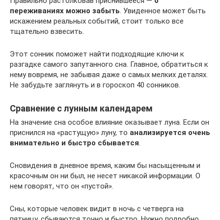
Правильно растолковав приснившееся —
о
переживаниях можно забыть
. Увиденное может быть
искажением реальных событий, стоит только все
тщательно взвесить.
Этот сонник поможет найти подходящие ключи к
разгадке самого запутанного сна. Главное, обратиться к
нему вовремя, не забывая даже о самых мелких деталях.
Не забудьте заглянуть и в гороскоп 40 сонников.
Сравнение с лунным календарем
На значение сна особое влияние оказывает луна. Если он
приснился на «растущую» луну, то
анализируется очень
внимательно и быстро сбывается
.
Сновидения в дневное время, каким бы насыщенным и
красочным он ни был, не несет никакой информации. О
нем говорят, что он «пустой».
Сны, которые человек видит в ночь с четверга на
пятницу, сбываются точно и быстро. Нужно подробно