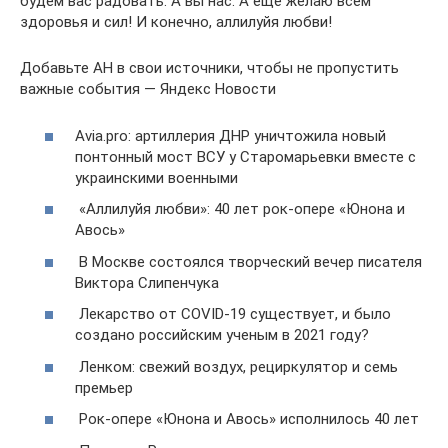
будем вас радовать. А вы нас. А ещё желаю всем
здоровья и сил! И конечно, аллилуйя любви!
Добавьте АН в свои источники, чтобы не пропустить
важные события — Яндекс Новости
Avia.pro: артиллерия ДНР уничтожила новый
понтонный мост ВСУ у Старомарьевки вместе с
украинскими военными
«Аллилуйя любви»: 40 лет рок-опере «Юнона и
Авось»
В Москве состоялся творческий вечер писателя
Виктора Слипенчука
Лекарство от COVID-19 существует, и было
создано российским ученым в 2021 году?
Ленком: свежий воздух, рециркулятор и семь
премьер
Рок-опере «Юнона и Авось» исполнилось 40 лет