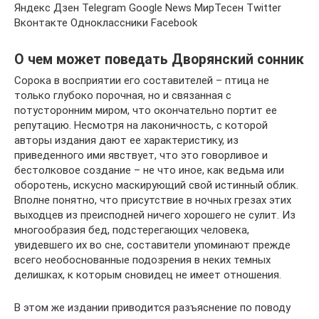
Яндекс Дзен Telegram Google News МирТесен Twitter
Вконтакте Одноклассники Facebook
О чем может поведать Дворянский сонник
Сорока в восприятии его составителей – птица не
только глубоко порочная, но и связанная с
потусторонним миром, что окончательно портит ее
репутацию. Несмотря на лаконичность, с которой
авторы издания дают ее характеристику, из
приведенного ими явствует, что это говорливое и
бестолковое создание – не что иное, как ведьма или
оборотень, искусно маскирующий свой истинный облик.
Вполне понятно, что присутствие в ночных грезах этих
выходцев из преисподней ничего хорошего не сулит. Из
многообразия бед, подстерегающих человека,
увидевшего их во сне, составители упоминают прежде
всего необоснованные подозрения в неких темных
делишках, к которым сновидец не имеет отношения.
В этом же издании приводится разъяснение по поводу