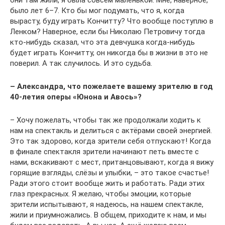
они там жили, я была совсем маленькой. Мне, наверное,
было лет 6–7. Кто бы мог подумать, что я, когда
вырасту, буду играть Кончитту? Что вообще поступлю в
Ленком? Наверное, если бы Николаю Петровичу тогда
кто-нибудь сказал, что эта девчушка когда-нибудь
будет играть Кончитту, он никогда бы в жизни в это не
поверил. А так случилось. И это судьба.
– Александра, что пожелаете вашему зрителю в год
40-летия оперы «Юнона и Авось»?
– Хочу пожелать, чтобы так же продолжали ходить к
нам на спектакль и делиться с актёрами своей энергией.
Это так здорово, когда зрители себя отпускают! Когда
в финале спектакля зрители начинают петь вместе с
нами, вскакивают с мест, пританцовывают, когда я вижу
горящие взгляды, слёзы и улыбки, – это такое счастье!
Ради этого стоит вообще жить и работать. Ради этих
глаз прекрасных. Я желаю, чтобы эмоции, которые
зрители испытывают, я надеюсь, на нашем спектакле,
жили и приумножались. В общем, приходите к нам, и мы