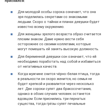
приснился:
Для молодой особы сорока означает, что она
зря поделилась секретами со знакомыми
людьми. Скоро о тайнах и планах девушки будет
известно всему окружению.
Для женщины зрелого возраста образ считается
плохим знаком. Даме нужно вести себя
осторожнее со своими коллегами, которые
могут помешать ей занять высокую должность.
Для беременной девушки сон означает, что ей
необходимо поработать над собой и избавиться
от негативных качеств.
Когда мужчине снится чёрно-белая птица, тогда
в реальности он скоро женится, но семья не
будет крепкой и развалится через несколько
лет. Две сороки сулят два бракосочетания,
однако в обоих случаях человек останется
вдовцом. Если приснились три пернатых
существа, тогда грёзы сулят печальные