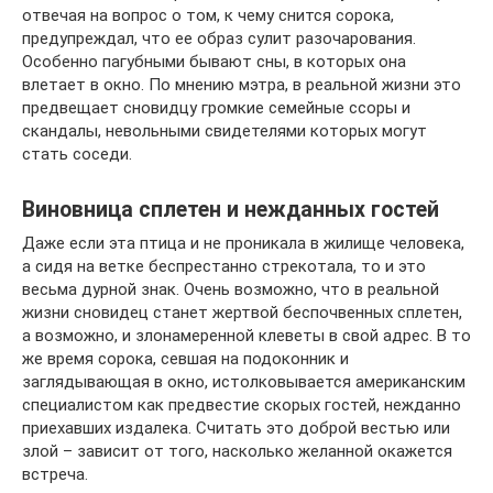
отвечая на вопрос о том, к чему снится сорока,
предупреждал, что ее образ сулит разочарования.
Особенно пагубными бывают сны, в которых она
влетает в окно. По мнению мэтра, в реальной жизни это
предвещает сновидцу громкие семейные ссоры и
скандалы, невольными свидетелями которых могут
стать соседи.
Виновница сплетен и нежданных гостей
Даже если эта птица и не проникала в жилище человека,
а сидя на ветке беспрестанно стрекотала, то и это
весьма дурной знак. Очень возможно, что в реальной
жизни сновидец станет жертвой беспочвенных сплетен,
а возможно, и злонамеренной клеветы в свой адрес. В то
же время сорока, севшая на подоконник и
заглядывающая в окно, истолковывается американским
специалистом как предвестие скорых гостей, нежданно
приехавших издалека. Считать это доброй вестью или
злой – зависит от того, насколько желанной окажется
встреча.