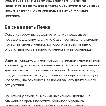
реализовывать давно задуманные планы на
практике, ведь удача и успех обеспечены сновидцу
после видений о согревающей зимой жилище
печурке.
Во сне видеть Печка
Сон, в котором вы разжигаете печку, предвещает
поездку в дальние края, что будет сопряжено с риском
потерять своего жениха, которого за время вашего
отсутствия могут запросто перехватить соперницы.
Видеть топящуюся печь говорит о тесном переплетении
в вашей судьбе материальных интересов и стремления к
духовному самосовершенствованию. Греться у печки,
придя с сильного холода, – значит, вскоре узнаете кучу
новостей, накопившихся за время вашего длительного
отсутствия.
Сушиться у печки, вымокнув на сильном дожде, – в
ближайшее время посетите больного человека,
которому очень многим обязаны в своей жизни и