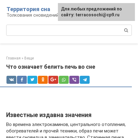
Перейти
Территория сна
Для любых предложений по
к
Толкования сновидений
сайту: terracosochi@cp9.ru
контенту
Поиск:
Главная
»
Вещи
Что означает белить печь во сне
Известные издавна значения
Во времена электрокаминов, центрального отопления,
обогревателей и прочей техники, образ печи может
ввести сновидца в замешательство. Старинная печка