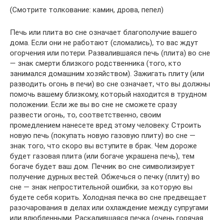
(Смотрите толкование: камин, дрова, пепел)
Печь или плита во сне означает благополучие вашего
дома. Если они не работают (сломались), то вас ждут
огорчения или потери. Развалившаяся печь (плита) во сне
— знак смерти близкого родственника (того, кто
занимался домашним хозяйством). Зажигать плиту (или
разводить огонь в печи) во сне означает, что вы должны
помочь вашему близкому, который находится в трудном
положении. Если же вы во сне не сможете сразу
развести огонь, то, соответственно, своим
промедлением нанесете вред этому человеку. Строить
новую печь (покупать новую газовую плиту) во сне —
знак того, что скоро вы вступите в брак. Чем дороже
будет газовая плита (или богаче украшена печь), тем
богаче будет ваш дом. Печник во сне символизирует
получение дурных вестей. Обжечься о печку (плиту) во
сне — знак непростительной ошибки, за которую вы
будете себя корить. Холодная печка во сне предвещает
разочарования в делах или охлаждение между супругами
или влюбленными. Раскалившаяся печка (очень горячая