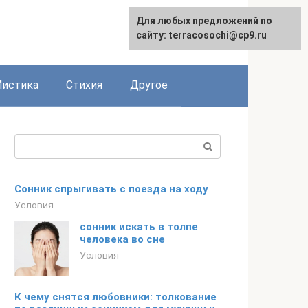
Для любых предложений по
сайту: terracosochi@cp9.ru
истика
Стихия
Другое
Поиск:
Сонник спрыгивать с поезда на ходу
Условия
сонник искать в толпе
человека во сне
Условия
К чему снятся любовники: толкование