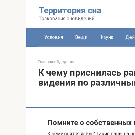
Перейти
Территория сна
к
контенту
Толкования сновидений
Условия
Вещи
Фауна
Дей
Главная
»
Здоровье
К чему приснилась ра
видения по различн
Помните о собственных 
К чему снятся язвы? Такие раны на н