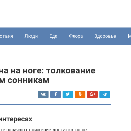
ствия
Люди
Еда
Флора
Здоровье
М
на на ноге: толкование
ым сонникам
интересах
оге означают снижение достатка, но не