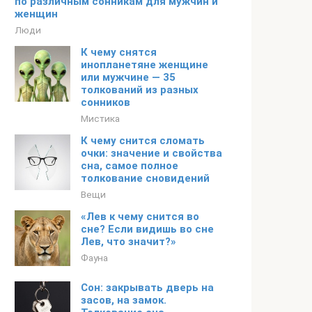
по различным сонникам для мужчин и
женщин
Люди
К чему снятся
инопланетяне женщине
или мужчине — 35
толкований из разных
сонников
Мистика
К чему снится сломать
очки: значение и свойства
сна, самое полное
толкование сновидений
Вещи
«Лев к чему снится во
сне? Если видишь во сне
Лев, что значит?»
Фауна
Сон: закрывать дверь на
засов, на замок.