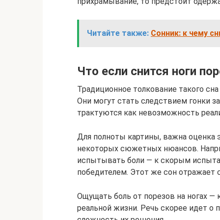
прихрамывание, то предстоит одержа
Читайте также:
Сонник: к чему с
Что если снится ноги по
Традиционное толкование такого сн
Они могут стать следствием гонки за
трактуются как невозможность реали
Для полноты картины, важна оценка 
некоторых сюжетных нюансов. Наприм
испытывать боли — к скорым испыта
победителем. Этот же сон отражает 
Ощущать боль от порезов на ногах —
реальной жизни. Речь скорее идет о
сложность их решения.