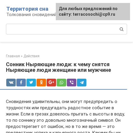
Перейти
Территория сна
Для любых предложений по
к
Толкования сновидений
сайту: terracosochi@cp9.ru
контенту
Поиск:
Главная
»
Действия
Сонник Ныряющие люди: к чему снятся
Ныряющие люди женщине или мужчине
Сновидения удивительны, они могут предупредить о
трудностях или предугадать радостное событие в
жизни. Если в грезах довелось прыгать с высоты в воду,
то по соннику это довольно многозначный символ. Он
предостерегает от ошибок, но в то же время — это
предвестник успеха и карьерного роста. Какими бы ни