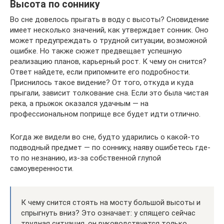
Высота по соннику
Во сне довелось прыгать в воду с высоты? Сновидение
имеет несколько значений, как утверждает сонник. Оно
может предупреждать о трудной ситуации, возможной
ошибке. Но также сюжет предвещает успешную
реализацию планов, карьерный рост. К чему он снится?
Ответ найдете, если припомните его подробности.
Приснилось такое видение? От того, откуда и куда
прыгали, зависит толкование сна. Если это была чистая
река, а прыжок оказался удачным — на
профессиональном поприще все будет идти отлично.
Когда же видели во сне, будто ударились о какой-то
подводный предмет — по соннику, наяву ошибетесь где-
то по незнанию, из-за собственной глупой
самоуверенности.
К чему снится стоять на мосту большой высоты и
спрыгнуть вниз? Это означает: у спящего сейчас
трудная ситуация, он руководствуется только