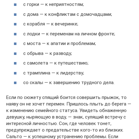
с горки — к неприятностям;
с дома — к конфликтам с домочадцами;
с корабля — к вечеринке;
с лодки — к переменам на личном фронте;
с моста — к апатии и проблемам;
с обрыва — к разводу;
с самолета — к путешествию;
с трамплина — к лидерству;
со скалы — к завершению трудного дела.
Если по сюжету спящий боится совершить прыжок, то
наяву он не хочет перемен. Пришлось плыть до берега —
к изменению семейного статуса. Увидеть обнаженную
девушку, ныряющую в воду, — знак, сулящий встречу с
интересной личностью. Сон, где человек тонет,
предупреждает о предательстве кого-то из близких.
Сальто — к успешному устранению проблемы. Если