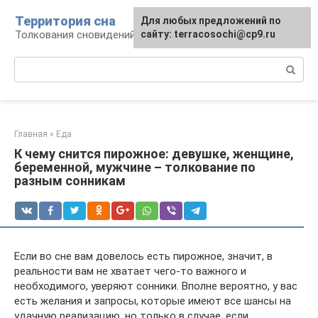
Перейти
Территория сна
Для любых предложений по
к
Толкования сновидений
сайту: terracosochi@cp9.ru
контенту
Поиск:
Главная
»
Еда
К чему снится пирожное: девушке, женщине,
беременной, мужчине – толкование по
разным сонникам
Если во сне вам довелось есть пирожное, значит, в
реальности вам не хватает чего-то важного и
необходимого, уверяют сонники. Вполне вероятно, у вас
есть желания и запросы, которые имеют все шансы на
удачную реализацию, но только в случае, если