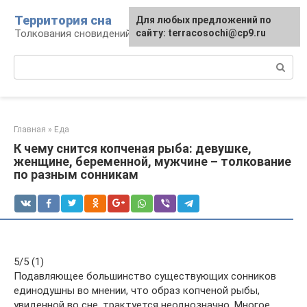
Перейти
Территория сна
Для любых предложений по
к
Толкования сновидений
сайту: terracosochi@cp9.ru
контенту
Поиск:
Главная
»
Еда
К чему снится копченая рыба: девушке,
женщине, беременной, мужчине – толкование
по разным сонникам
5/5 (1)
Подавляющее большинство существующих сонников
единодушны во мнении, что образ копченой рыбы,
увиденной во сне, трактуется неоднозначно. Многое