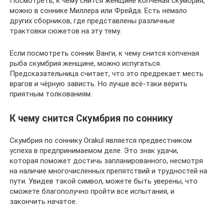
Посмотреть, к чему снится женщине копчёная скумбрия,
можно в соннике Миллера или Фрейда. Есть немало
других сборников, где представлены различные
трактовки сюжетов на эту тему.
Если посмотреть сонник Ванги, к чему снится копченая
рыба скумбрия женщине, можно испугаться.
Предсказательница считает, что это предрекает месть
врагов и чёрную зависть. Но лучше всё-таки верить
приятным толкованиям.
К чему снится Скумбрия по соннику
Скумбрия по соннику Orаkul является предвестником
успеха в предпринимаемом деле. Это знак удачи,
которая поможет достичь запланированного, несмотря
на наличие многочисленных препятствий и трудностей на
пути. Увидев такой символ, можете быть уверены, что
сможете благополучно пройти все испытания, и
закончить начатое.