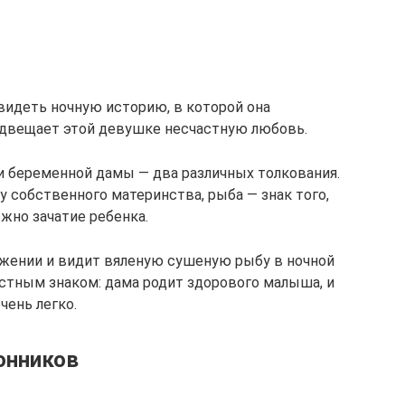
идеть ночную историю, в которой она
едвещает этой девушке несчастную любовь.
и беременной дамы — два различных толкования.
у собственного материнства, рыба — знак того,
ожно зачатие ребенка.
ожении и видит вяленую сушеную рыбу в ночной
стным знаком: дама родит здорового малыша, и
чень легко.
онников