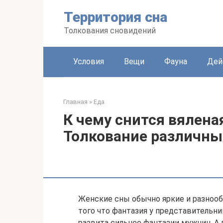
Перейти
Территория сна
к
контенту
Толкования сновидений
Условия
Вещи
Фауна
Дей
Главная
»
Еда
К чему снится вялен
Толкование различны
Женские сны обычно яркие и разнооб
того что фантазия у представительн
развита сильнее фантазии мужчин. А