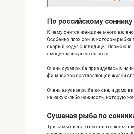
По российскому соннику
К чему снится женщине много вялено
Особенно плох сон, в котором рыбка 
скорый недуг сновидицы. Возможно,
эмоциональную усталость.
Очень сухая рыба привиделась в ноч
финансовой составляющей жизни сп
Очень вкусная рыба во сне, и дама 
на какую-либо нежность, которую ж
Сушеная рыба по сонни
Три самых известных снотолкователя
уникальные толкования сушеной рыб