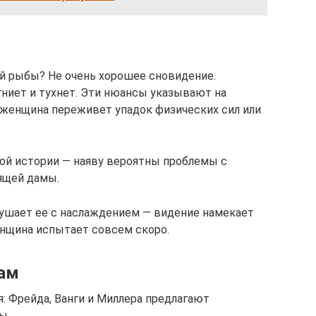
й рыбы? Не очень хорошее сновидение.
гниет и тухнет. Эти нюансы указывают на
 женщина переживет упадок физических сил или
ной истории — наяву вероятны проблемы с
ящей дамы.
вкушает ее с наслаждением — видение намекает
енщина испытает совсем скоро.
кам
: Фрейда, Ванги и Миллера предлагают
ы.