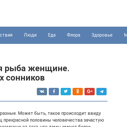
ствия
Люди
Еда
Флора
Здоровье
М
ая рыба женщине.
х сонников
разные. Может быть, такое происходит ввиду
иц прекрасной половины человечества зачастую
 возможно от того, что дамы имеют более