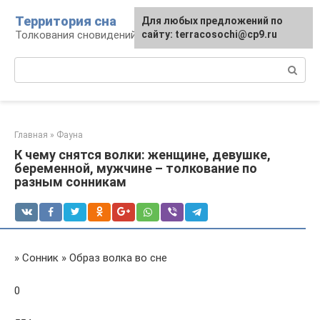
Перейти
Территория сна
Для любых предложений по
к
Толкования сновидений
сайту: terracosochi@cp9.ru
контенту
Поиск:
Главная
»
Фауна
К чему снятся волки: женщине, девушке,
беременной, мужчине – толкование по
разным сонникам
» Сонник » Образ волка во сне
0