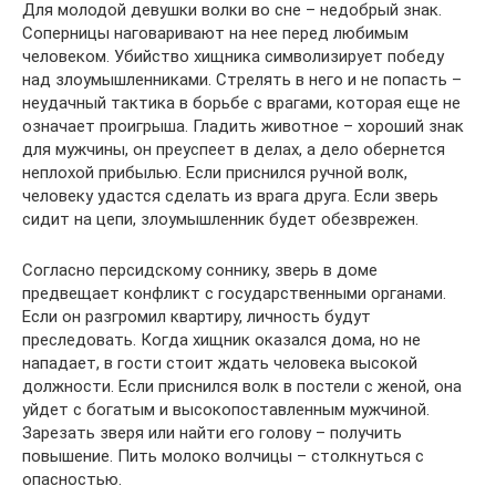
Для молодой девушки волки во сне – недобрый знак.
Соперницы наговаривают на нее перед любимым
человеком. Убийство хищника символизирует победу
над злоумышленниками. Стрелять в него и не попасть –
неудачный тактика в борьбе с врагами, которая еще не
означает проигрыша. Гладить животное – хороший знак
для мужчины, он преуспеет в делах, а дело обернется
неплохой прибылью. Если приснился ручной волк,
человеку удастся сделать из врага друга. Если зверь
сидит на цепи, злоумышленник будет обезврежен.
Согласно персидскому соннику, зверь в доме
предвещает конфликт с государственными органами.
Если он разгромил квартиру, личность будут
преследовать. Когда хищник оказался дома, но не
нападает, в гости стоит ждать человека высокой
должности. Если приснился волк в постели с женой, она
уйдет с богатым и высокопоставленным мужчиной.
Зарезать зверя или найти его голову – получить
повышение. Пить молоко волчицы – столкнуться с
опасностью.