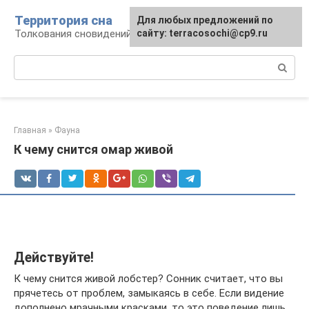
Перейти
Территория сна
Для любых предложений по
к
Толкования сновидений
сайту: terracosochi@cp9.ru
контенту
Поиск:
Главная
»
Фауна
К чему снится омар живой
Действуйте!
К чему снится живой лобстер? Сонник считает, что вы
прячетесь от проблем, замыкаясь в себе. Если видение
дополнено мрачными красками. то это поведение лишь