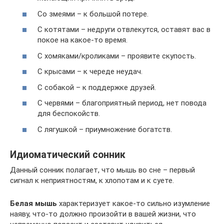
Со змеями – к большой потере.
С котятами – недруги отвлекутся, оставят вас в
покое на какое-то время.
С хомяками/кроликами – проявите скупость.
С крысами – к череде неудач.
С собакой – к поддержке друзей.
С червями – благоприятный период, нет повода
для беспокойств.
С лягушкой – приумножение богатств.
Идиоматический сонник
Данный сонник полагает, что мышь во сне – первый
сигнал к неприятностям, к хлопотам и к суете.
Белая мышь
характеризует какое-то сильно изумление
наяву, что-то должно произойти в вашей жизни, что