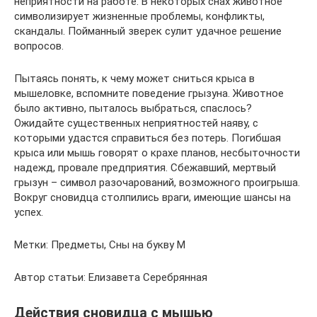
неприятности на работе. В некоторых снах животное
символизирует жизненные проблемы, конфликты,
скандалы. Пойманный зверек сулит удачное решение
вопросов.
Пытаясь понять, к чему может сниться крыса в
мышеловке, вспомните поведение грызуна. Животное
было активно, пыталось выбраться, спаслось?
Ожидайте существенных неприятностей наяву, с
которыми удастся справиться без потерь. Погибшая
крыса или мышь говорят о крахе планов, несбыточности
надежд, провале предприятия. Сбежавший, мертвый
грызун – символ разочарований, возможного проигрыша.
Вокруг сновидца столпились враги, имеющие шансы на
успех.
Метки: Предметы, Сны на букву М
Автор статьи: Елизавета Серебрянная
Действия сновидца с мышью