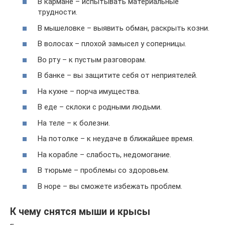
В кармане – испытывать материальные
трудности.
В мышеловке – выявить обман, раскрыть козни.
В волосах – плохой замысел у соперницы.
Во рту – к пустым разговорам.
В банке – вы защитите себя от неприятелей.
На кухне – порча имущества.
В еде – склоки с родными людьми.
На теле – к болезни.
На потолке – к неудаче в ближайшее время.
На корабле – слабость, недомогание.
В тюрьме – проблемы со здоровьем.
В норе – вы сможете избежать проблем.
К чему снятся мыши и крысы