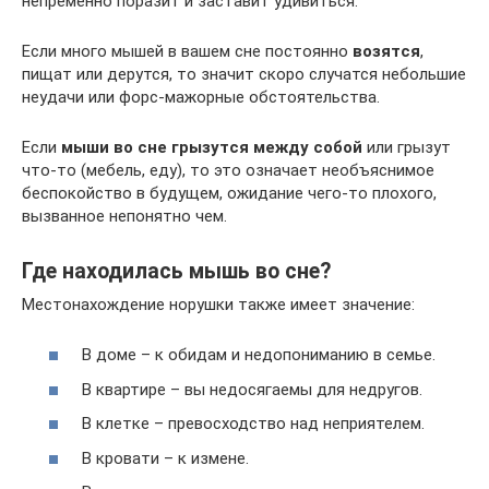
непременно поразит и заставит удивиться.
Если много мышей в вашем сне постоянно
возятся
,
пищат или дерутся, то значит скоро случатся небольшие
неудачи или форс-мажорные обстоятельства.
Если
мыши во сне грызутся между собой
или грызут
что-то (мебель, еду), то это означает необъяснимое
беспокойство в будущем, ожидание чего-то плохого,
вызванное непонятно чем.
Где находилась мышь во сне?
Местонахождение норушки также имеет значение:
В доме – к обидам и недопониманию в семье.
В квартире – вы недосягаемы для недругов.
В клетке – превосходство над неприятелем.
В кровати – к измене.