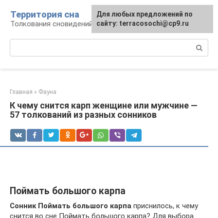
Перейти
Территория сна
Для любых предложений по
к
Толкования сновидений
сайту: terracosochi@cp9.ru
контенту
Поиск:
Главная
»
Фауна
К чему снится карп женщине или мужчине —
57 толкований из разных сонников
Поймать большого карпа
Сонник Поймать большого карпа
приснилось, к чему
снится во сне Поймать большого карпа? Для выбора