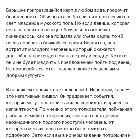
Барышне пригрезившийся карп в любом виде, пророчит
беременность. Обычно эта рыба снится к появлению на
свет младенца мужского пола. Но если девице, которая
пока не носит на пальце обручального колечка,
привиделось, как она поймала или съела карпа, то ей
очень повезет в ближайшее время. Вероятно, она
встретит молодого человека, который окажется
достойным претендентом на ее руку и сердце. Кстати,
он и не будет медлить с предложением пойти под венец.
Не сомневайтесь, этот кавалер окажется верным и
добрым супругом.
В новейшем соннике, составленном Г. Ивановым, карп —
это негативный символ. Он предрекает события,
которые могут осложнить жизнь сновидца, и принести
неприятности. По мнению этого толкователя, пойманная
рыба из семейства карповых, снится в преддверии
неожиданного и подлого проступка человека, от
которого меньше всего можно было ожидать
подобного. Зато если вы в ночном видении потрошили и