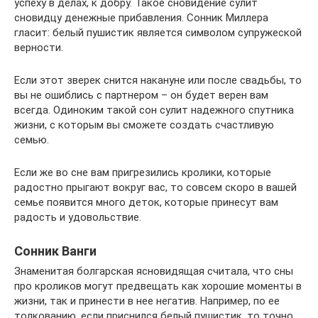
успеху в делах, к добру. Такое сновидение сулит
сновидцу денежные прибавления. Сонник Миллера
гласит: белый пушистик является символом супружеской
верности.
Если этот зверек снится накануне или после свадьбы, то
вы не ошиблись с партнером – он будет верен вам
всегда. Одиноким такой сон сулит надежного спутника
жизни, с которым вы сможете создать счастливую
семью.
Если же во сне вам пригрезились кролики, которые
радостно прыгают вокруг вас, то совсем скоро в вашей
семье появится много деток, которые принесут вам
радость и удовольствие.
Сонник Ванги
Знаменитая болгарская ясновидящая считала, что сны
про кроликов могут предвещать как хорошие моменты в
жизни, так и принести в нее негатив. Например, по ее
толкованию, если приснился белый пушистик, то точно