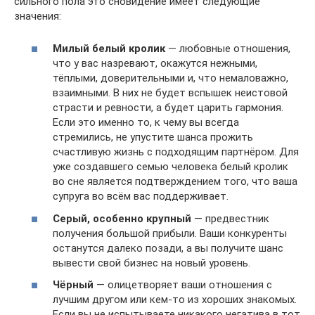
сильного пола это сновидение имеет следующие
значения:
Милый белый кролик
— любовные отношения,
что у вас назревают, окажутся нежными,
тёплыми, доверительными и, что немаловажно,
взаимными. В них не будет вспышек неистовой
страсти и ревности, а будет царить гармония.
Если это именно то, к чему вы всегда
стремились, не упустите шанса прожить
счастливую жизнь с подходящим партнёром. Для
уже создавшего семью человека белый кролик
во сне является подтверждением того, что ваша
супруга во всём вас поддерживает.
Серый, особенно крупный
— предвестник
получения большой прибыли. Ваши конкуренты
останутся далеко позади, а вы получите шанс
вывести свой бизнес на новый уровень.
Чёрный
— олицетворяет ваши отношения с
лучшим другом или кем-то из хороших знакомых.
Если вы не испытываете никакого негатива в тот