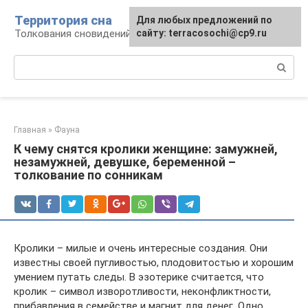
Перейти
Территория сна
Для любых предложений по
к
Толкования сновидений
сайту: terracosochi@cp9.ru
контенту
Поиск:
Главная
»
Фауна
К чему снятся кролики женщине: замужней,
незамужней, девушке, беременной –
толкование по сонникам
Кролики – милые и очень интересные создания. Они
известны своей пугливостью, плодовитостью и хорошим
умением путать следы. В эзотерике считается, что
кролик – символ изворотливости, неконфликтности,
прибавления в семействе и магнит для денег. Одно