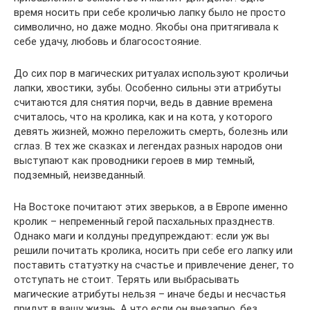
время носить при себе кроличью лапку было не просто
символично, но даже модно. Якобы она притягивала к
себе удачу, любовь и благосостояние.
До сих пор в магических ритуалах используют кроличьи
лапки, хвостики, зубы. Особенно сильны эти атрибуты
считаются для снятия порчи, ведь в давние времена
считалось, что на кролика, как и на кота, у которого
девять жизней, можно переложить смерть, болезнь или
сглаз. В тех же сказках и легендах разных народов они
выступают как проводники героев в мир темный,
подземный, неизведанный.
На Востоке почитают этих зверьков, а в Европе именно
кролик – непременный герой пасхальных празднеств.
Однако маги и колдуны предупреждают: если уж вы
решили почитать кролика, носить при себе его лапку или
поставить статуэтку на счастье и привлечение денег, то
отступать не стоит. Терять или выбрасывать
магические атрибуты нельзя – иначе беды и несчастья
придут в вашу жизнь. А что если он внезапно, без