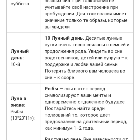
высших сил. При толковании не
суббота
учитывайте своё настроение при
пробуждении. Для толкования имеет
значение только те образы, которые
вы увидели.
10 Лунный день.
Десятые лунные
сутки очень тесно связаны с семьёй и
Лунный
продолжения рода. Увидеть во сне
день:
родственников, детей или супруга – к
10-й
поддержке и любви вашей семьи.
Потерять близкого вам человека во
сне – к ссоре.
Рыбы
— сны в этот период
символизируют ваши мечты и
Луна в
одновременно отдалённое будущее.
знаке:
Постарайтесь найти среди
Рыбы
толкований то, которое даёт
(13°23’11»);
предсказание на длительный период,
как минимум 1–2 года.
Растущая луна.
Вне зависимости от