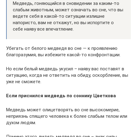
Медведь, гоняющийся в сновидении за каким-то
слабым животным, может означать во сне, что вы
ведете себя в какой-то ситуации излишне
напористо, вам не откажут, но вы испортите о
себе наяву все впечатление.
Убегать от белого медведя во сне — к проявлению
благоразумия, вы избежите какой-то конфронтации.
Но если белый медведь укусил – наяву вас поставят в
ситуацию, когда не ответить на обиду, оскорбление, вы
уже не сможете.
Если приснился медведь по соннику Цветкова
Медведь может олицетворять во сне высокомерие,
неприязнь спящего человека к более слабым телом или
духом людям.
Помимо этого, видеть медведя во сне – знак силы,