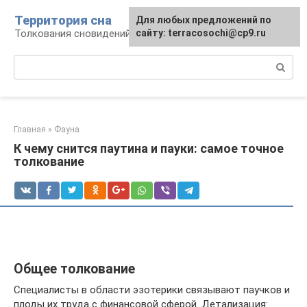
Перейти
Территория сна
Для любых предложений по
к
Толкования сновидений
сайту: terracosochi@cp9.ru
контенту
Поиск:
Главная
»
Фауна
К чему снится паутина и пауки: самое точное
толкование
Общее толкование
Специалисты в области эзотерики связывают паучков и
плоды их труда с финансовой сферой. Детализация: