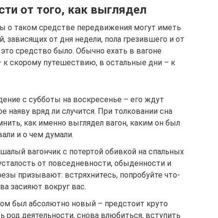
сти от того, как выглядел
езы о таком средстве передвижения могут иметь
 зависящих от дня недели, пола грезившего и от
 это средство было. Обычно ехать в вагоне
 – к скорому путешествию, в остальные дни – к
дение с субботы на воскресенье – его ждут
е наяву вряд ли случится. При толковании сна
нить, как именно выглядел вагон, каким он был
вали и о чем думали.
тшалый вагончик с потертой обивкой на спальных
 усталость от повседневности, обыденности и
резы призывают: встряхнитесь, попробуйте что-
ва засияют вокруг вас.
ором был абсолютно новый – предстоит круто
ь род деятельности, снова влюбиться, вступить