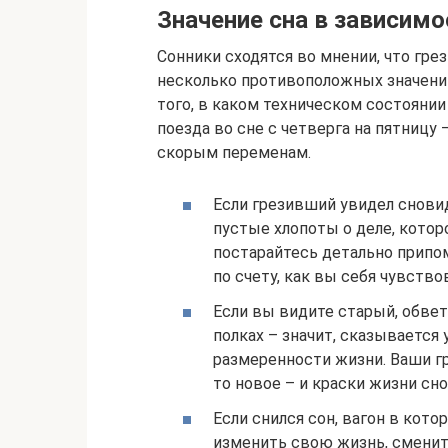
Значение сна в зависимо
Сонники сходятся во мнении, что гр
несколько противоположных значений,
того, в каком техническом состоянии
поезда во сне с четверга на пятницу
скорым переменам.
Если грезивший увидел снови
пустые хлопоты о деле, которо
постарайтесь детально припом
по счету, как вы себя чувство
Если вы видите старый, обве
полках – значит, сказывается
размеренности жизни. Ваши г
то новое – и краски жизни сно
Если снился сон, вагон в кот
изменить свою жизнь, сменит