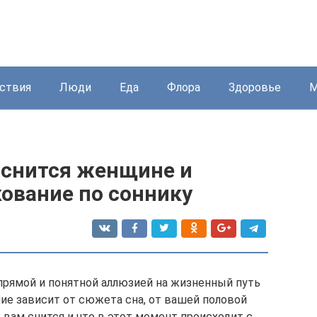
ствия
Люди
Еда
Флора
Здоровье
М
у снится женщине и
ование по соннику
прямой и понятной аллюзией на жизненный путь
ие зависит от сюжета сна, от вашей половой
д вам снится и что в этот момент происходит с