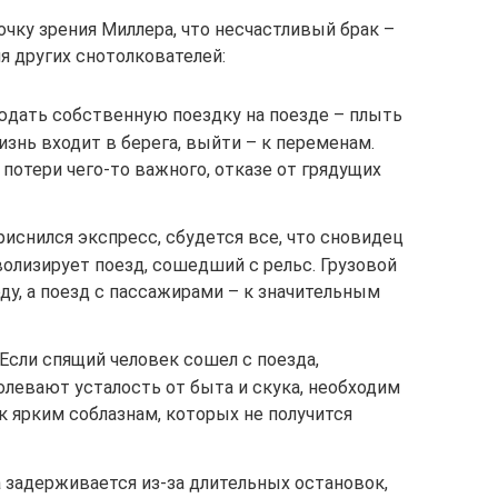
чку зрения Миллера, что несчастливый брак –
ия других снотолкователей:
юдать собственную поездку на поезде – плыть
изнь входит в берега, выйти – к переменам.
потери чего-то важного, отказе от грядущих
риснился экспресс, сбудется все, что сновидец
олизирует поезд, сошедший с рельс. Грузовой
ду, а поезд с пассажирами – к значительным
Если спящий человек сошел с поезда,
олевают усталость от быта и скука, необходим
к ярким соблазнам, которых не получится
ка задерживается из-за длительных остановок,