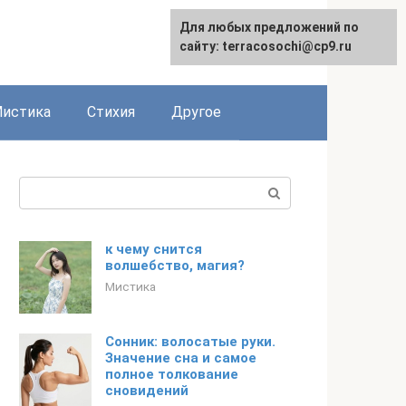
Для любых предложений по
сайту: terracosochi@cp9.ru
истика
Стихия
Другое
Поиск:
к чему снится
волшебство, магия?
Мистика
Сонник: волосатые руки.
Значение сна и самое
полное толкование
сновидений