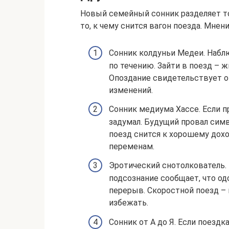
Новый семейный сонник разделяет то
то, к чему снится вагон поезда. Мнен
Сонник колдуньи Медеи. Набл
по течению. Зайти в поезд – ж
Опоздание свидетельствует о 
изменений.
Сонник медиума Хассе. Если п
задумал. Будущий провал симв
поезд снится к хорошему дохо
переменам.
Эротический снотолкователь. 
подсознание сообщает, что од
перерыв. Скоростной поезд – 
избежать.
Сонник от А до Я. Если поезд