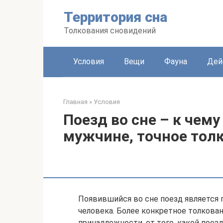
Перейти
Территория сна
к
контенту
Толкования сновидений
Условия
Вещи
Фауна
Дей
Главная
»
Условия
Поезд во сне – к чем
мужчине, точное толк
Появившийся во сне поезд является 
человека. Более конкретное толкован
принадлежности, от того, какой поез