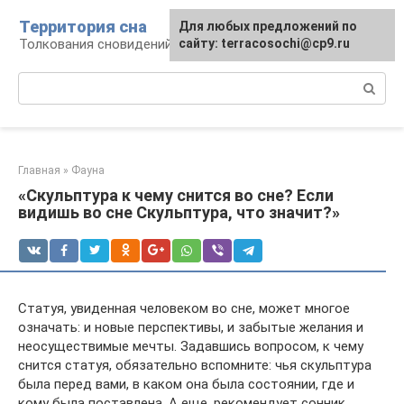
Перейти
Территория сна
Для любых предложений по
к
Толкования сновидений
сайту: terracosochi@cp9.ru
контенту
Поиск:
Главная
»
Фауна
«Скульптура к чему снится во сне? Если
видишь во сне Скульптура, что значит?»
Статуя, увиденная человеком во сне, может многое
означать: и новые перспективы, и забытые желания и
неосуществимые мечты. Задавшись вопросом, к чему
снится статуя, обязательно вспомните: чья скульптура
была перед вами, в каком она была состоянии, где и
кому была поставлена. А еще, рекомендует сонник,