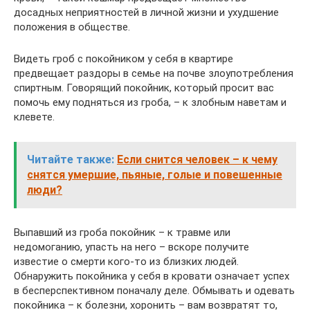
досадных неприятностей в личной жизни и ухудшение
положения в обществе.
Видеть гроб с покойником у себя в квартире
предвещает раздоры в семье на почве злоупотребления
спиртным. Говорящий покойник, который просит вас
помочь ему подняться из гроба, – к злобным наветам и
клевете.
Читайте также:
Если снится человек – к чему
снятся умершие, пьяные, голые и повешенные
люди?
Выпавший из гроба покойник – к травме или
недомоганию, упасть на него – вскоре получите
известие о смерти кого-то из близких людей.
Обнаружить покойника у себя в кровати означает успех
в бесперспективном поначалу деле. Обмывать и одевать
покойника – к болезни, хоронить – вам возвратят то,