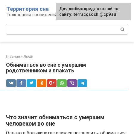
Перейти
Территория сна
Для любых предложений по
к
Толкования сновидений
сайту: terracosochi@cp9.ru
контенту
Поиск:
Главная
»
Люди
Обниматься во сне с умершим
родственником и плакать
Что значит обниматься с умершим
человеком во сне
Однако в большинстве случаев поговорить, обниматься,