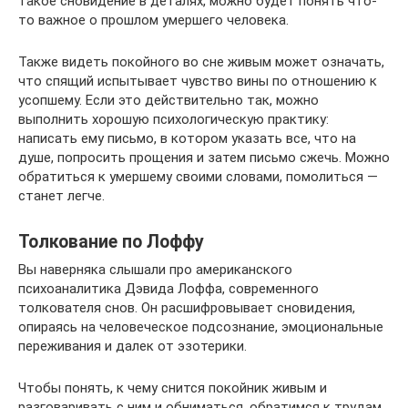
такое сновидение в деталях, можно будет понять что-
то важное о прошлом умершего человека.
Также видеть покойного во сне живым может означать,
что спящий испытывает чувство вины по отношению к
усопшему. Если это действительно так, можно
выполнить хорошую психологическую практику:
написать ему письмо, в котором указать все, что на
душе, попросить прощения и затем письмо сжечь. Можно
обратиться к умершему своими словами, помолиться —
станет легче.
Толкование по Лоффу
Вы наверняка слышали про американского
психоаналитика Дэвида Лоффа, современного
толкователя снов. Он расшифровывает сновидения,
опираясь на человеческое подсознание, эмоциональные
переживания и далек от эзотерики.
Чтобы понять, к чему снится покойник живым и
разговаривать с ним и обниматься, обратимся к трудам