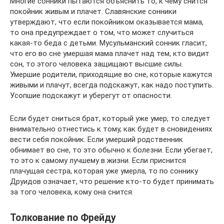
Многие сонники пытаются объяснить то, к чему снится
покойник живым и плачет. Славянские сонники
утверждают, что если покойником оказывается мама,
то она предупреждает о том, что может случиться
какая-то беда с детьми. Мусульманский сонник гласит,
что его во сне умершая мама плачет над тем, кто видит
сон, то этого человека защищают высшие силы.
Умершие родители, приходящие во сне, которые кажутся
живыми и плачут, всегда подскажут, как надо поступить.
Усопшие подскажут и уберегут от опасности.
Если будет сниться брат, который уже умер, то следует
внимательно отнестись к тому, как будет в сновидениях
вести себя покойник. Если умерший родственник
обнимает во сне, то это обычно к болезни. Если убегает,
то это к самому лучшему в жизни. Если приснится
плачущая сестра, которая уже умерла, то по соннику
Друидов означает, что решение кто-то будет принимать
за того человека, кому она снится.
Толкование по Фрейду