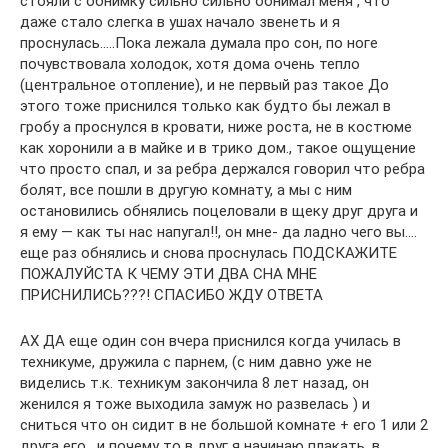
стояли с обнимку сильно сильно обнимал меня , что
даже стало слегка в ушах начало звенеть и я
проснулась…..Пока лежала думала про сон, по ноге
почувствовала холодок, хотя дома очень тепло
(центральное отопление), и не первый раз такое До
этого тоже приснился только как будто бы лежал в
гробу а проснулся в кровати, ниже роста, не в костюме
как хоронили а в майке и в трико дом., такое ощущение
что просто спал, и за ребра держался говорил что ребра
болят, все пошли в другую комнату, а мы с ним
остановились обнялись поцеловали в щеку друг друга и
я ему — как ты нас напугал!!, он мне- да ладно чего вы….
еще раз обнялись и снова проснулась ПОДСКАЖИТЕ
ПОЖАЛУЙСТА К ЧЕМУ ЭТИ ДВА СНА МНЕ
ПРИСНИЛИСЬ???! СПАСИБО ЖДУ ОТВЕТА
АХ ДА еще один сон вчера приснился когда училась в
техникуме, дружила с парнем, (с ним давно уже не
виделись т.к. техникум закончила 8 лет назад, он
женился я тоже выходила замуж но развелась ) и
сниться что он сидит в не большой комнате + его 1 или 2
друга его , и почему то в друг я начинаю плакать, в