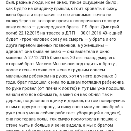
был, разные люди, их не знаю, такое ощущение было ,
как будто на свиданку пришли, стоит кровать я сижу,
жена брата и еще какие то его знакомые точно не
скажу.Через не которое время я поворачиваю голову и
вижу своего — двоюродного брата . P.S. брат Дмитрий
погиб 22.12.2015 на трассе в ДТП — 30.01.2016 40-к дней
будет -трое человек сразу на смерть — у брата и его
друга перелом шейных позвонков, а у женщины —
адвокат она была не знаю — она вылетела в окно
машины. А 27.12.2015 было как 20 лет назад умер его
старший брат Максим Мы начали подходить к брату ,
возле стены стояла его жена с грудным совсем
маленьким ребенком на руках, хотя у него доченьке 3
года, брат подошел к ним, по щекам погладил ребеночка,
по руке провел (от плеча к локтю) и тут мы уже подошли,
начали его все обнимать, а меня он как обнял так и
держал, поцеловал в щечку и держал, потом повернулись
с ним в другую сторону , и вижу свою маму со шваброй к
руке (она у меня сейчас работает уборщицей в садике),
она протерала полы, так хмуро посмотрела и пошла к
стене мыть и больше я ее не видела, а мы с братом