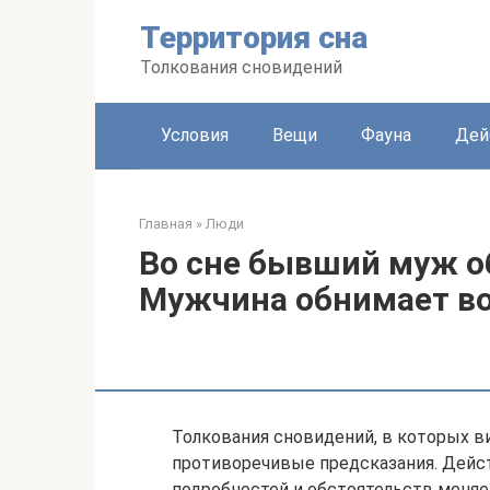
Перейти
Территория сна
к
контенту
Толкования сновидений
Условия
Вещи
Фауна
Дей
Главная
»
Люди
Во сне бывший муж о
Мужчина обнимает во 
Толкования сновидений, в которых 
противоречивые предсказания. Дейст
подробностей и обстоятельств меняе