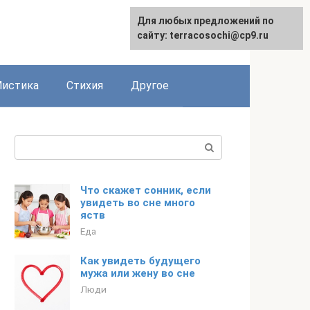
Для любых предложений по
сайту: terracosochi@cp9.ru
истика
Стихия
Другое
Поиск:
Что скажет сонник, если
увидеть во сне много
яств
Еда
Как увидеть будущего
мужа или жену во сне
Люди