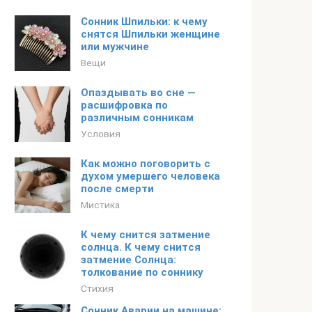
Сонник Шпильки: к чему
снятся Шпильки женщине
или мужчине
Вещи
Опаздывать во сне —
расшифровка по
различным сонникам
Условия
Как можно поговорить с
духом умершего человека
после смерти
Мистика
К чему снится затмение
солнца. К чему снится
затмение Солнца:
толкование по соннику
Стихия
Сонник Аварии на машине: