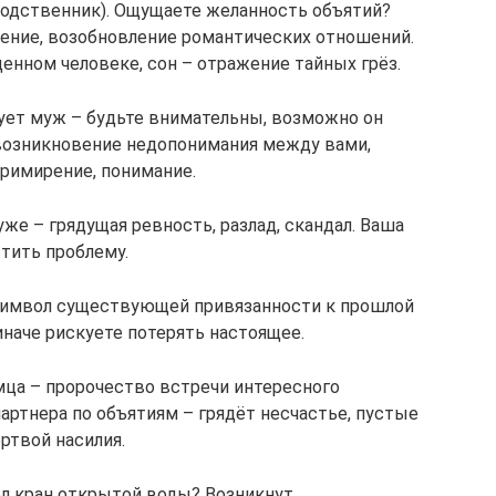
 родственник). Ощущаете желанность объятий?
ение, возобновление романтических отношений.
денном человеке, сон – отражение тайных грёз.
лует муж – будьте внимательны, возможно он
 возникновение недопонимания между вами,
примирение, понимание.
же – грядущая ревность, разлад, скандал. Ваша
стить проблему.
 символ существующей привязанности к прошлой
иначе рискуете потерять настоящее.
ца – пророчество встречи интересного
ртнера по объятиям – грядёт несчастье, пустые
ртвой насилия.
л кран открытой воды? Возникнут