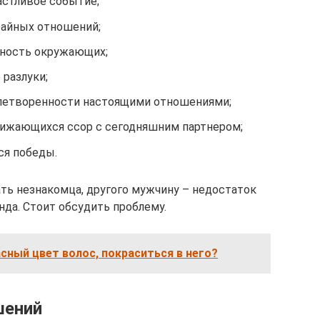
стливое событие;
тайных отношений;
нность окружающих;
разлуки;
влетворенности настоящими отношениями;
лижающихся ссор с сегодняшним партнером;
ся победы.
ать незнакомца, другого мужчину – недостаток
да. Стоит обсудить проблему.
асный цвет волос, покраситься в него?
шений