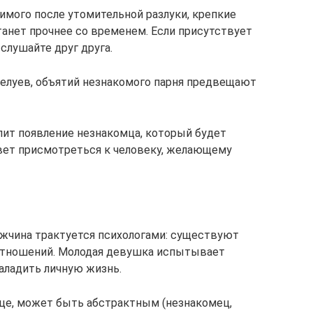
мого после утомительной разлуки, крепкие
танет прочнее со временем. Если присутствует
слушайте друг друга.
елуев, объятий незнакомого парня предвещают
т появление незнакомца, который будет
вет присмотреться к человеку, желающему
чина трактуется психологами: существуют
отношений. Молодая девушка испытывает
аладить личную жизнь.
е, может быть абстрактным (незнакомец,