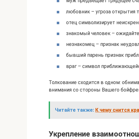
муж предвещает грядущее сча
любовник – угроза открытия 
отец символизирует неискре
знакомый человек – ожидайте 
незнакомец – признак неудо
бывший парень признак приб
враг – символ приближающей
Толкование сходится в одном: обним
внимания со стороны Вашего бойфрен
Читайте также:
К чему снится кр
Укрепление взаимоотно