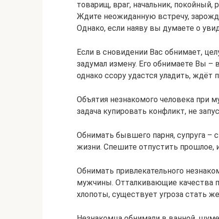
товарищ, враг, начальник, покойный,
Ждите неожиданную встречу, зарожд
Однако, если наяву вы думаете о уви
Если в сновидении Вас обнимает, це
задумал измену. Его обнимаете Вы –
однако ссору удастся уладить, ждёт 
Объятия незнакомого человека при му
задача купировать конфликт, не запу
Обнимать бывшего парня, супруга –
жизни. Спешите отпустить прошлое, 
Обнимать привлекательного незнаком
мужчины. Отталкивающие качества па
хлопоты, существует угроза стать же
Незнакомца обнимали в ванной, шуме