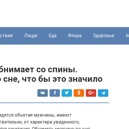
ствия
Люди
Еда
Флора
Здоровье
М
бнимает со спины.
сне, что бы это значило
видятся объятия мужчины, имеют
вительно, от характера увиденного,
тся ожидание. Обнимать мужчину во сне: